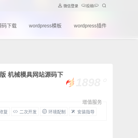
微信登录
投稿
源码下载
wordpress模板
wordpress插件
版 机械模具网站源码下
1898
增值服务
G修复
二次开发
环境配制
安装指导