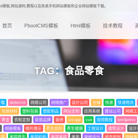
载,Html模板,网站源码,教程以及各类手机网站模板和企业网站模板下载。
首页
PbootCMS模板
Html模板
技术教程
TAG：食品零食
下载
dedecms
网络公司
网络推广
设计公司
仓储
快递
快递物流
包装材料
塑料包装
塑胶制品
网站定制
应用系统
建站公司
网络工
黄金
衣柜定制
家居品牌
装修
uni-app
vue
视频教程
wordpress
题
相册模板
相片展示
养生会所
养生健康
工程设计
建筑设计
设计
美容
美容养生
美容机构
美容美甲
美甲
装修设计
城市规划
园林景