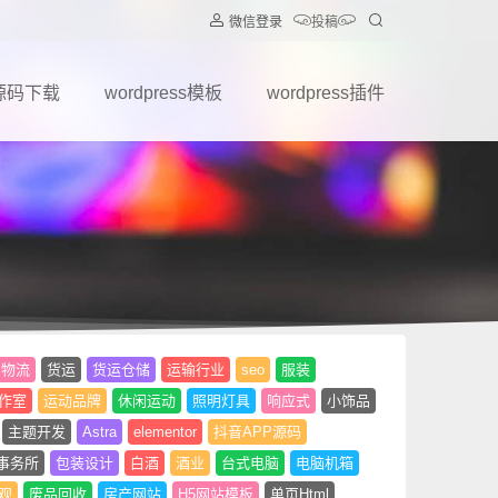
微信登录
投稿
源码下载
wordpress模板
wordpress插件
物流
货运
货运仓储
运输行业
seo
服装
作室
运动品牌
休闲运动
照明灯具
响应式
小饰品
主题开发
Astra
elementor
抖音APP源码
事务所
包装设计
白酒
酒业
台式电脑
电脑机箱
观
废品回收
房产网站
H5网站模板
单页Html