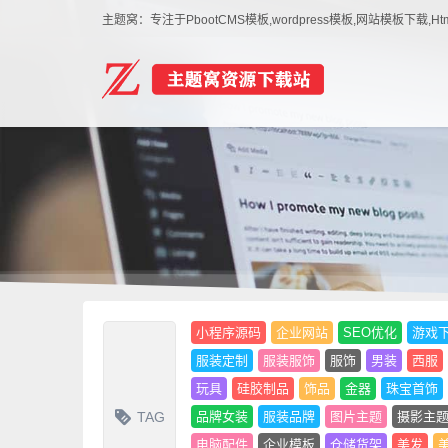
主题窝：专注于PbootCMS模板,wordpress模板,网站模板下
小程序源码
企业网站
SEO优化
游戏
服装定制
服装服饰
服饰
男装
西服
玩具
硅胶制品
饰品
金器
珠宝首饰
TAG
品牌女装
服装品牌
图片主题
摄影主
电脑配件
企业模板
仓储货架
美发