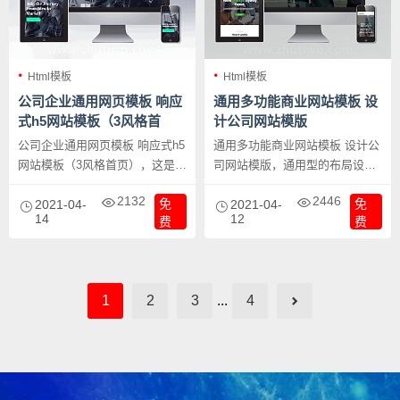
Html模板
Html模板
公司企业通用网页模板 响应
通用多功能商业网站模板 设
式h5网站模板（3风格首
计公司网站模版
页）
公司企业通用网页模板 响应式h5
通用多功能商业网站模板 设计公
网站模板（3风格首页），这是一
司网站模版，通用型的布局设
套设计强旱的企业网站通用裁量
计，使本模板适合应用到大多数
2132
2446
免
免
模板，内含3个不同的首页风格，
2021-04-
的企业网站中，结构合理SEO优
2021-04-
14
12
费
费
每一个风格均大气宏大，让你的
化友好。
企业网站瞬间高大上。
1
2
3
...
4