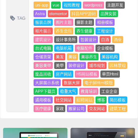
uni-app
vue
视频教程
wordpress
主题开发
Astra
elementor
抖音APP源码
品牌女装
TAG
服装品牌
图片主题
摄影主题
相册模板
相片展示
养生会所
养生健康
工程设计
建筑设计
设计事务所
包装设计
白酒
酒业
台式电脑
电脑机箱
电脑配件
企业模板
仓储货架
美发
美容
美容养生
美容机构
美容美甲
美甲
装修设计
城市规划
园林景观
废品回收
房产网站
H5网站模板
单页Html
大屏展示系统
数据大屏
电子屏Html模版
APP下载页
稳重大气
教育培训
工业企业
通用模板
社交网站
招聘网站
博客
简历模板
医疗健康
家政
搬家公司
交友网站
建筑工程