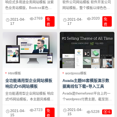
响应式多用途业务网站模板 淡紫
软件公司网站模板 软件开发公司
色业务站模版，Bootcss紫色风
网站模板，整个模板以绿色色调
格，多用途响应式业务网站模板-
为主，恢色为辅，是软件公司介
2769
2020
免
免
Stbbiz
2021-04-
绍运营软件的好利器。
2021-04-
17
17
费
费
Html模板
wordpress模板
全功能通用型企业网站模板
Avada主题66套模版演示数
响应式H5网站模板
据离线包下载+导入工具
全功能通用型企业网站模板 响应
Avada是themeforest平台上的一
式H5网站模板，本主题风格模板
个wordpress付费主题，截至到今
是双首页风格主题模板，并且还
天，全球销售33万7千2百61个。
2723
2021-04-
免
有配色方案，可切换色调。
2021-04-
就这个数字而言，它是史上销量
5228
6
15
15
费
高的wordpress付费主题，也是