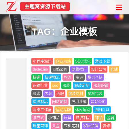
TAG：企业模板
小程序源码
企业网站
SEO优化
游戏下载
dedecms
网络公司
网络推广
设计公司
仓储
快递
快递物流
物流
货运
货运仓储
运输行业
seo
服装
服装定制
服装服饰
服饰
男装
西服
包装材料
塑料包装
塑胶制品
网站定制
应用系统
建站公司
网络工作室
运动品牌
休闲运动
照明灯具
响应式
小饰品
玩具
硅胶制品
饰品
金器
珠宝首饰
黄金
衣柜定制
家居品牌
装修