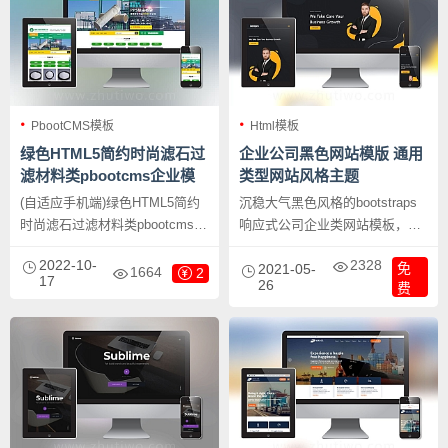
PbootCMS模板
Html模板
绿色HTML5简约时尚滤石过
企业公司黑色网站模版 通用
滤材料类pbootcms企业模
类型网站风格主题
板 滤料石材网站源码下载
(自适应手机端)绿色HTML5简约
沉稳大气黑色风格的bootstraps
时尚滤石过滤材料类pbootcms企
响应式公司企业类网站模板，企
业模板 滤料石材网站源码下载，
业公司黑色网站模版 通用类型网
2022-10-
2328
免
PbootCMS内核开发的网站模
站风格主题。
2021-05-
1664
2
17
26
费
板，该模板适用于滤石过滤材料
网站、滤料石材网站等企业，当
然其他行业也可以做，只需要把
文字图片换成其他行业的即可；