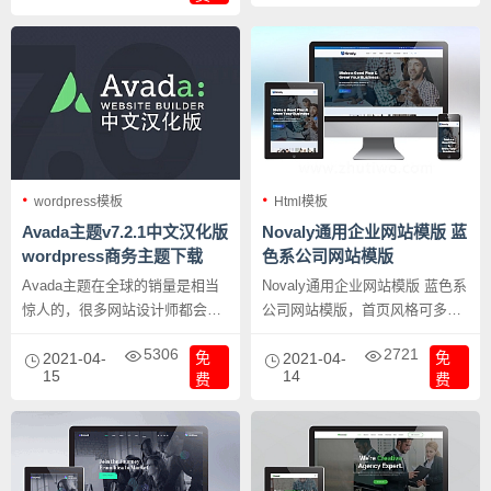
themeforest上销售额破1000万美
元的主题。Avada的定价并不
贵，一个60美元，折合人民币
400元左右，一次性购买，终身
可以使用，购买附赠一个API
KEY，如果你使用盗版主题，将
不会得到主题升级和售后服务。
wordpress模板
Html模板
Avada主题v7.2.1中文汉化版
Novaly通用企业网站模版 蓝
wordpress商务主题下载
色系公司网站模版
Avada主题在全球的销量是相当
Novaly通用企业网站模版 蓝色系
惊人的，很多网站设计师都会用
公司网站模版，首页风格可多种
到它。如果是建设企业网站、电
变化，请见演示，这一主题风格
5306
2721
免
免
子商务网站、网购平台、外贸网
2021-04-
模版适合大多数的公司企业网
2021-04-
15
14
费
费
站等等，Avada主题都能快速的
站。
生成你想要的网站主题，并且不
用任何编程知识就可以完成！