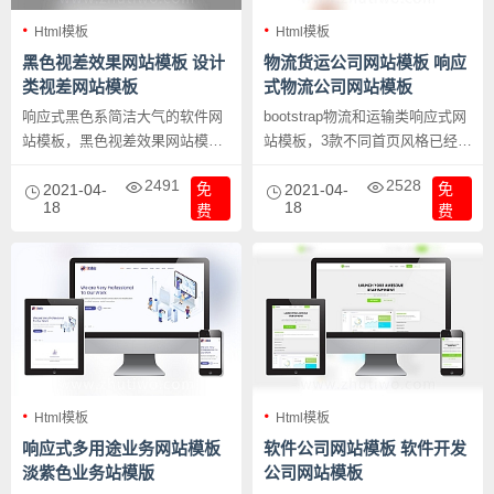
Html模板
Html模板
黑色视差效果网站模板 设计
物流货运公司网站模板 响应
类视差网站模板
式物流公司网站模板
响应式黑色系简洁大气的软件网
bootstrap物流和运输类响应式网
站模板，黑色视差效果网站模板
站模板，3款不同首页风格已经
设计类视差网站模板，挺有特色
22个内页，物流货运公司网站模
2491
2528
免
免
的一个模板，比较通用型的一个
2021-04-
板 响应式物流公司网站模板。
2021-04-
18
18
费
费
模板。
Html模板
Html模板
响应式多用途业务网站模板
软件公司网站模板 软件开发
淡紫色业务站模版
公司网站模板