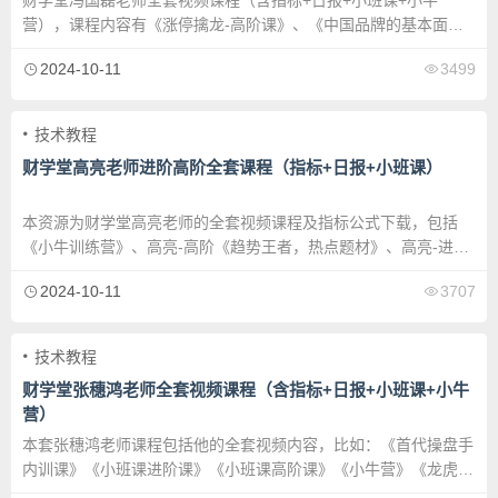
财学堂冯国磊老师全套视频课程（含指标+日报+小班课+小牛
营），课程内容有《涨停擒龙-高阶课》、《中国品牌的基本面分
析》、《擒牛密码投资24式进阶课》、《擒牛密码投资24式附加
2024-10-11
3499
课》、《擒牛密码投资22式特别版》、《冯国磊老课（非财学堂课
程）》、《冯国磊线上全套指标》、日报、小班课、小牛营等一系
列课程。
技术教程
财学堂高亮老师进阶高阶全套课程（指标+日报+小班课）
本资源为财学堂高亮老师的全套视频课程及指标公式下载，包括
《小牛训练营》、高亮-高阶《趋势王者，热点题材》、高亮-进阶
《闪亮之星.趋势题材交易法》、小班课、日报、指标公式等内
2024-10-11
3707
容。
技术教程
财学堂张穗鸿老师全套视频课程（含指标+日报+小班课+小牛
营）
本套张穗鸿老师课程包括他的全套视频内容，比如：《首代操盘手
内训课》《小班课进阶课》《小班课高阶课》《小牛营》《龙虎跃
精修高阶课》《专修进阶课》等等，以及全套指标公式，日报，等