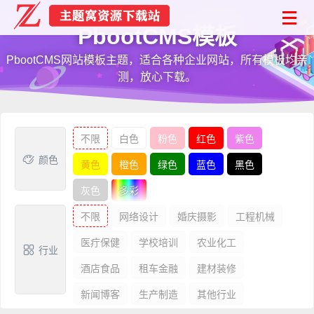
PbootCMS模板
PbootCMS网站模板主题，适合各种企业网站，所有模板均亲
测，放心下载。
不限
白色
粉色
红色
紫色
颜色
黄色
橙色
绿色
蓝色
黑色
灰色
多彩
不限
网络设计
婚庆摄影
工程机械
医疔保健
学校培训
农业化工
行业
酒店食品
租车金融
建材装修
新闻博客
生产制造
其他行业