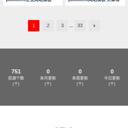
客类地方新闻网站源码下载
1
2
3
...
33
751
0
0
0
资源个数
本月更新
本周更新
今日更新
(个)
(个)
(个)
(个)