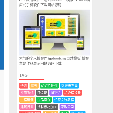
应式手机软件下载网站源码
大气的个人博客作品pbootcms网站模板 博客
主题作品展示网站源码下载
TAG
快递
聊天
幻灯片插件
列表页布局
应用系统
IT运营
博物馆
垃圾桶设备
工程建筑
食品零食
织梦安装教程
建筑行业
钢材板材加工
家政公司