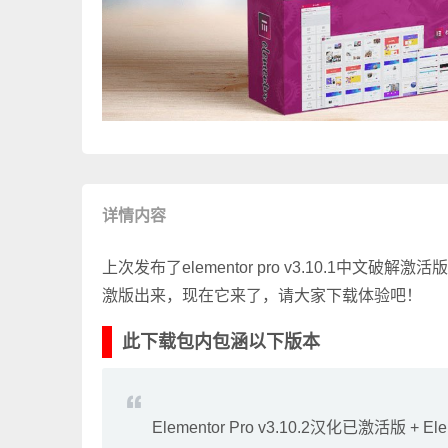
详情内容
上次发布了elementor pro v3.10.1中文破解激
激版出来，现在它来了，请大家下载体验吧！
此下载包内包涵以下版本
Elementor Pro v3.10.2汉化已激活版 + Ele