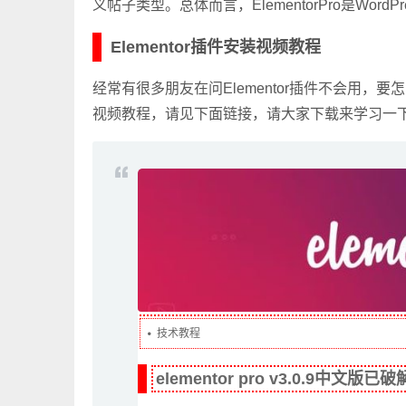
义帖子类型。总体而言，ElementorPro是Wo
Elementor插件安装视频教程
经常有很多朋友在问Elementor插件不会用，要
视频教程，请见下面链接，请大家下载来学习一
技术教程
elementor pro v3.0.9中文版已