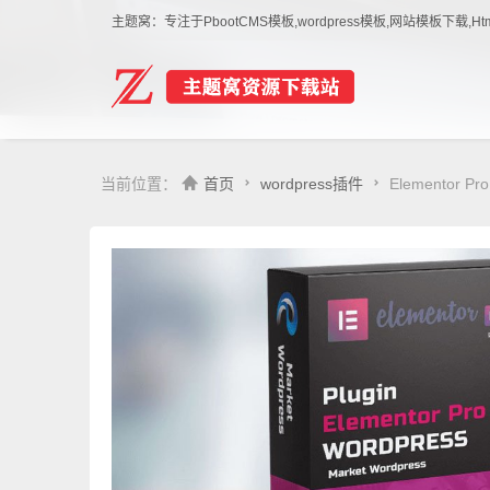
主题窝：专注于PbootCMS模板,wordpress模板,网站模板下
当前位置：
首页
wordpress插件
Elementor P