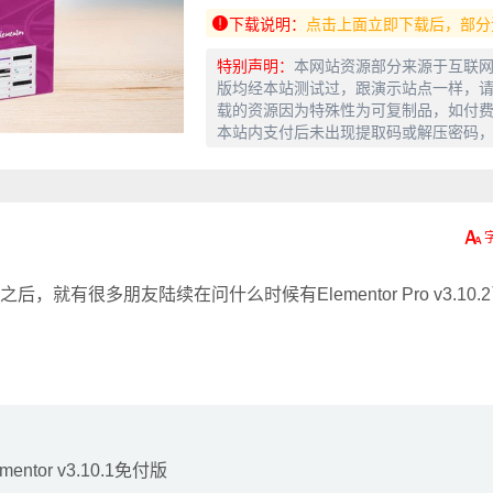
下载说明：
点击上面立即下载后，部分
特别声明：
本网站资源部分来源于互联
版均经本站测试过，跟演示站点一样，请
载的资源因为特殊性为可复制品，如付
本站内支付后未出现提取码或解压密码
活版之后，就有很多朋友陆续在问什么时候有Elementor Pro v3.10.
mentor v3.10.1免付版