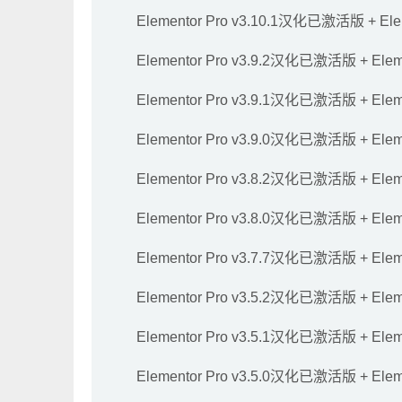
Elementor Pro v3.10.1汉化已激活版 + Ele
Elementor Pro v3.9.2汉化已激活版 + Elem
Elementor Pro v3.9.1汉化已激活版 + Elem
Elementor Pro v3.9.0汉化已激活版 + Elem
Elementor Pro v3.8.2汉化已激活版 + Elem
Elementor Pro v3.8.0汉化已激活版 + Elem
Elementor Pro v3.7.7汉化已激活版 + Elem
Elementor Pro v3.5.2汉化已激活版 + Elem
Elementor Pro v3.5.1汉化已激活版 + Elem
Elementor Pro v3.5.0汉化已激活版 + Elem