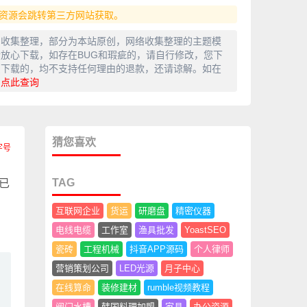
资源会跳转第三方网站获取。
网收集整理，部分为本站原创，网络收集整理的主题模
放心下载，如存在BUG和瑕疵的，请自行修改，您下
费下载的，均不支持任何理由的退款，还请谅解。如在
，
点此查询
猜您喜欢
TAG
2已
互联网企业
货运
研磨盘
精密仪器
电线电缆
工作室
渔具批发
YoastSEO
瓷砖
工程机械
抖音APP源码
个人律师
营销策划公司
LED光源
月子中心
在线算命
装修建材
rumble视频教程
阀门水槽
韩国料理加盟
家具
办公资源