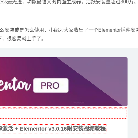
rdPress最先进，功能最强大的页面生成器，活跃安装量超过300万
怎么安装或是怎么使用，小编为大家收集了一个Elementor插件安
下，很容易就上手了。
破解激活 + Elementor v3.0.16附安装视频教程