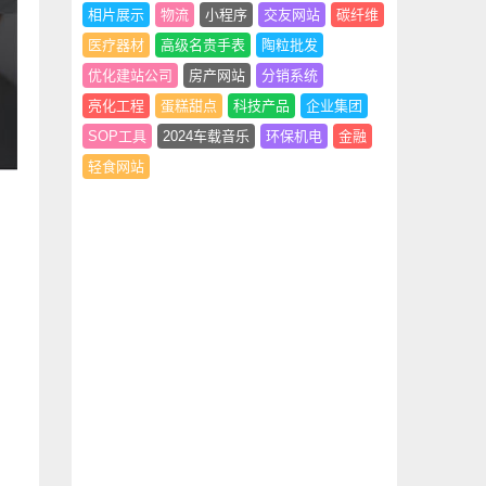
相片展示
物流
小程序
交友网站
碳纤维
医疗器材
高级名贵手表
陶粒批发
优化建站公司
房产网站
分销系统
亮化工程
蛋糕甜点
科技产品
企业集团
SOP工具
2024车载音乐
环保机电
金融
轻食网站