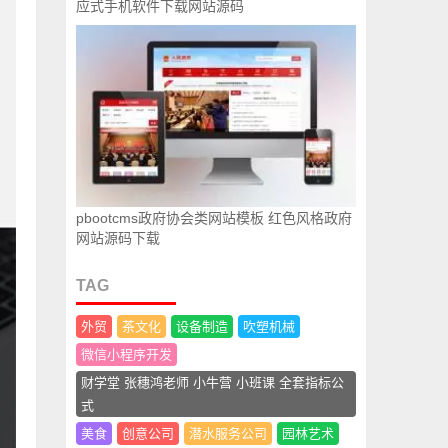
应式手机软件下载网站源码
pbootcms政府协会类网站模板 红色风格政府
网站源码下载
TAG
外贸
茶文化
设备制造
吹塑机械
微信小程序开发
财学堂 张穗鸿老师 小牛营 小班课 全套指标公
式
美食
创意公司
潜水服务公司
园林艺术