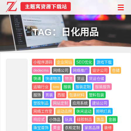
TAG：日化用品
小程序源码
企业网站
SEO优化
游戏下载
dedecms
网络公司
网络推广
设计公司
仓储
快递
快递物流
物流
货运
货运仓储
运输行业
seo
服装
服装定制
服装服饰
服饰
男装
西服
包装材料
塑料包装
塑胶制品
网站定制
应用系统
建站公司
网络工作室
运动品牌
休闲运动
照明灯具
响应式
小饰品
玩具
硅胶制品
饰品
金器
珠宝首饰
黄金
衣柜定制
家居品牌
装修