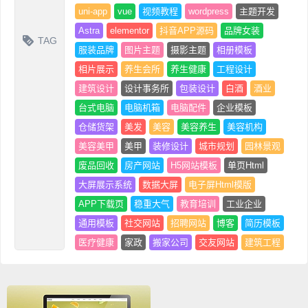
uni-app
vue
视频教程
wordpress
主题开发
Astra
elementor
抖音APP源码
品牌女装
TAG
服装品牌
图片主题
摄影主题
相册模板
相片展示
养生会所
养生健康
工程设计
建筑设计
设计事务所
包装设计
白酒
酒业
台式电脑
电脑机箱
电脑配件
企业模板
仓储货架
美发
美容
美容养生
美容机构
美容美甲
美甲
装修设计
城市规划
园林景观
废品回收
房产网站
H5网站模板
单页Html
大屏展示系统
数据大屏
电子屏Html模版
APP下载页
稳重大气
教育培训
工业企业
通用模板
社交网站
招聘网站
博客
简历模板
医疗健康
家政
搬家公司
交友网站
建筑工程