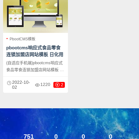
PbootCMS模板
pbootcms响应式食品零食
连锁加盟店网站模板 日化用
品网站源码下载
(自适应手机端)pbootcms响应式
食品零食连锁加盟店网站模板 日
化用品网站源码下载，
2022-10-
PbootCMS内核开发的网站模
1220
2
02
板，该模板适用于食品零食网
站、日化用品网站等企业，当然
其他行业也可以做，只需要把文
字图片换成其他行业的即可；
751
0
0
0