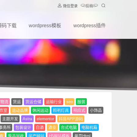
微信登录
投稿
源码下载
wordpress模板
wordpress插件
物流
货运
货运仓储
运输行业
seo
服装
作室
运动品牌
休闲运动
照明灯具
响应式
小饰品
主题开发
Astra
elementor
抖音APP源码
事务所
包装设计
白酒
酒业
台式电脑
电脑机箱
观
废品回收
房产网站
H5网站模板
单页Html