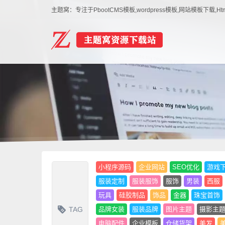
主题窝：专注于PbootCMS模板,wordpress模板,网站模板下
小程序源码
企业网站
SEO优化
游戏
服装定制
服装服饰
服饰
男装
西服
玩具
硅胶制品
饰品
金器
珠宝首饰
TAG
品牌女装
服装品牌
图片主题
摄影主
电脑配件
企业模板
仓储货架
美发