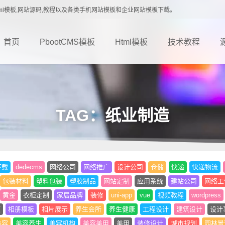
载,Html模板,网站源码,教程以及各类手机网站模板和企业网站模板下载。
首页
PbootCMS模板
Html模板
技术教程
TAG：纸业制造
下载
dedecms
网络公司
网络推广
设计公司
仓储
快递
快递物流
包装材料
塑料包装
塑胶制品
网站定制
应用系统
建站公司
网络工
黄金
衣柜定制
家居品牌
装修
uni-app
vue
视频教程
wordpress
题
相册模板
相片展示
养生会所
养生健康
工程设计
建筑设计
设计
美容
美容养生
美容机构
美容美甲
美甲
装修设计
城市规划
园林景