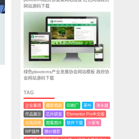
网站源码下载
绿色pbootcms产业发展协会网站模板 政府协
会网站源码下载
TAG
企业集团
摄影相册
印刷厂
茶叶
净水器
作品展示
芯片研发
Elementor Pro中文版
垃圾回收
图集图片
软件下载
小家电
WP插件
婚纱摄影