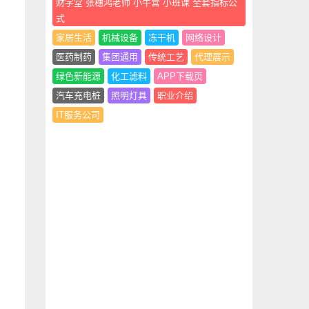
财学堂 张穗鸿老师 小牛营 小班课 全套指标公
式
家居生活
机械设备
冻干机
网络设计
医药制药
集团通用
传统工艺
代理展示
绿色新能源
化工滤料
APP下载页
汽车充电桩
照明灯具
职业介绍
IT服务公司