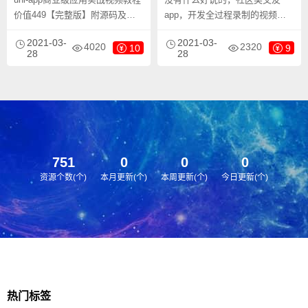
价值449【完整版】附源码及资
app，开发全过程录制的视频，
料包，uni-app 是一个使用
完整过程及知识讲解。知识点丰
2021-03-
2021-03-
Vue.js 开发所有前端应用的框
富，一个项目下来，你可能就什
4020
2320
10
9
28
28
架，开发者编写一套代码，可发
么都会了。详细的uniapp社区交
布到iOS、Android、H5、以及各
友实战开发app小程序课程，7大
种小程序（微信/支付宝/百度/头
实战开发案例（社区交友，商
条/QQ/钉钉）等多个平台。
城，即时通讯，音频小说、网
盘、点播、直播）帮助你获得技
术优势并提高面试竞争力。
751
0
0
0
资源个数(个)
本月更新(个)
本周更新(个)
今日更新(个)
热门标签