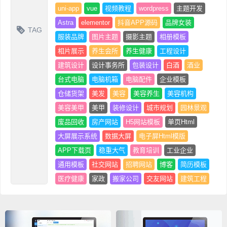
uni-app
vue
视频教程
wordpress
主题开发
Astra
elementor
抖音APP源码
品牌女装
TAG
服装品牌
图片主题
摄影主题
相册模板
相片展示
养生会所
养生健康
工程设计
建筑设计
设计事务所
包装设计
白酒
酒业
台式电脑
电脑机箱
电脑配件
企业模板
仓储货架
美发
美容
美容养生
美容机构
美容美甲
美甲
装修设计
城市规划
园林景观
废品回收
房产网站
H5网站模板
单页Html
大屏展示系统
数据大屏
电子屏Html模版
APP下载页
稳重大气
教育培训
工业企业
通用模板
社交网站
招聘网站
博客
简历模板
医疗健康
家政
搬家公司
交友网站
建筑工程