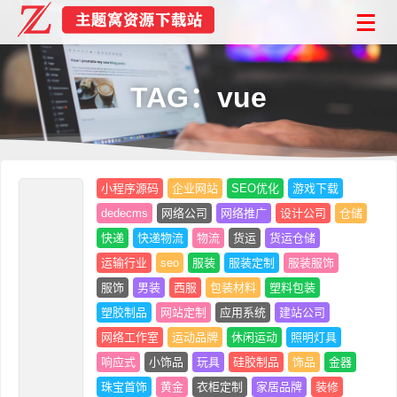
TAG：vue
小程序源码
企业网站
SEO优化
游戏下载
dedecms
网络公司
网络推广
设计公司
仓储
快递
快递物流
物流
货运
货运仓储
运输行业
seo
服装
服装定制
服装服饰
服饰
男装
西服
包装材料
塑料包装
塑胶制品
网站定制
应用系统
建站公司
网络工作室
运动品牌
休闲运动
照明灯具
响应式
小饰品
玩具
硅胶制品
饰品
金器
珠宝首饰
黄金
衣柜定制
家居品牌
装修