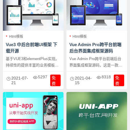
Html模板
Html模板
Vue3 中后台前端UI框架 下
Vue Admin Pro跨平台前端
载开源
后台界面集成框架源码
基于VUE3和elementPlus实现。
Vue Admin Pro跨平台前端后台
持续性的提供丰富的业务模板帮
界面集成框架源码，这是一款跨
助你快速搭建企业级中后台前端
平台Vue前端集成框架，同时支
5297
8318
免
免
任务。
2021-07-
持PC、手机、平板，是一套超棒
2021-04-
21
15
费
费
的后台界面源码。