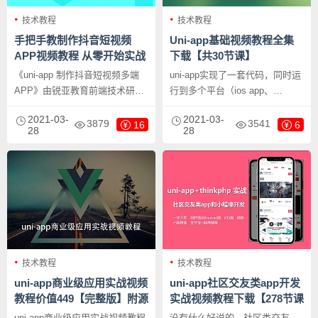
技术教程
技术教程
手把手教制作抖音短视频
Uni-app基础视频教程全集
APP视频教程 从零开始实战
下载【共30节课】
【完整版】
《uni-app 制作抖音短视频多端
uni-app实现了一套代码，同时运
APP》由锐亚教育前端技术研究
行到多个平台（ios app、
中心研发制作，带领web前端新
Android app、微信小程序）。本
2021-03-
2021-03-
手从入门到精通的全栈课程，课
教程详细讲解了 uni-app 开发相
3879
3541
16
6
28
28
程以跨平台技术Uniapp制作抖音
关的基础知识点。
短视开发为案例介绍前端开发的
基础技术，重点介绍了多视频类
app的常用组件，与视频服务器
交互技术，本课程以Node.js为服
务器端介绍如何搭建简单视频服
务器技术与客户端交换技术
技术教程
技术教程
uni-app商业级应用实战视频
uni-app社区交友类app开发
教程价值449【完整版】附源
实战视频教程下载【278节课
码及资料包
完整版】
uni-app商业级应用实战视频教程
没有什么好说的，社区类交友