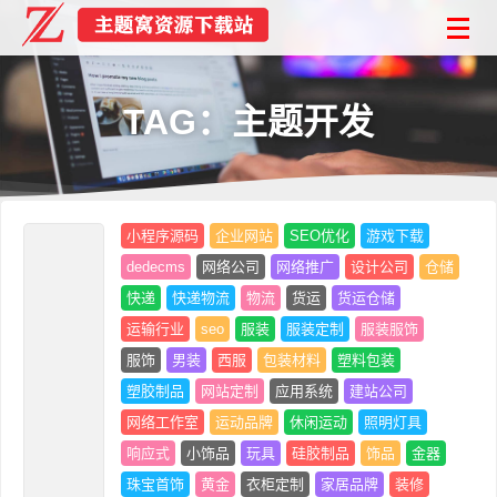
TAG：主题开发
小程序源码
企业网站
SEO优化
游戏下载
dedecms
网络公司
网络推广
设计公司
仓储
快递
快递物流
物流
货运
货运仓储
运输行业
seo
服装
服装定制
服装服饰
服饰
男装
西服
包装材料
塑料包装
塑胶制品
网站定制
应用系统
建站公司
网络工作室
运动品牌
休闲运动
照明灯具
响应式
小饰品
玩具
硅胶制品
饰品
金器
珠宝首饰
黄金
衣柜定制
家居品牌
装修