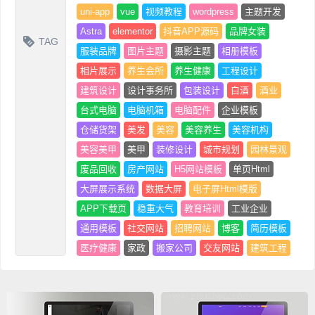
uni-app
vue
视频教程
wordpress
主题开发
Astra
elementor
抖音APP源码
品牌女装
TAG
服装品牌
图片主题
摄影主题
相册模板
相片展示
养生会所
养生健康
工程设计
建筑设计
设计事务所
包装设计
白酒
酒业
台式电脑
电脑机箱
电脑配件
企业模板
仓储货架
美发
美容
美容养生
美容机构
美容美甲
美甲
装修设计
城市规划
园林景观
废品回收
房产网站
H5网站模板
单页Html
大屏展示系统
数据大屏
电子屏Html模版
APP下载页
稳重大气
教育培训
工业企业
通用模板
社交网站
招聘网站
博客
简历模板
医疗健康
家政
搬家公司
交友网站
建筑工程