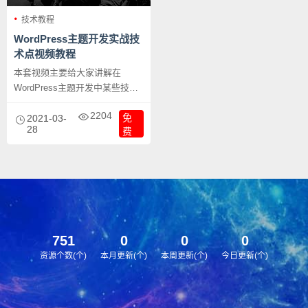
技术教程
WordPress主题开发实战技
术点视频教程
本套视频主要给大家讲解在
WordPress主题开发中某些技术
点的详细介绍，因为我们发现很
2204
免
多功能或效果的实现，在网站已
2021-03-
28
费
有的方法中，很多都是文字介
绍，对于很多基础不好的人可能
只会复制过来改改直接用，但是
不知道为什么这样用，本套教程
就是把这些东西拆开了讲给大
家，让大家知道怎么用，为什么
这样用，我相信这些将全是干
751
0
0
0
货。
资源个数(个)
本月更新(个)
本周更新(个)
今日更新(个)