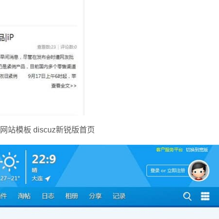
网站模板 discuz新锐版首页