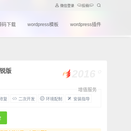
微信登录
投稿
源码下载
wordpress模板
wordpress插件
新锐版
2016
增值服务
G修复
二次开发
环境配制
安装指导
2