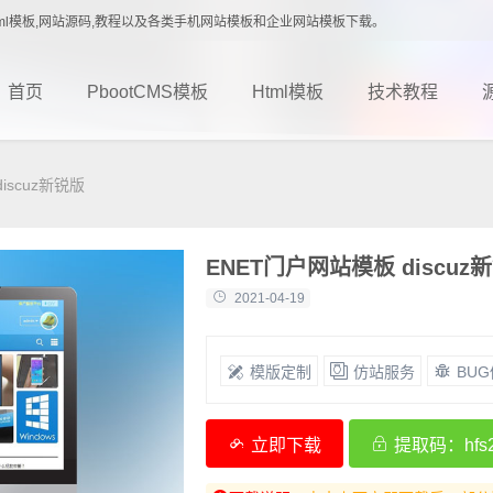
载,Html模板,网站源码,教程以及各类手机网站模板和企业网站模板下载。
首页
PbootCMS模板
Html模板
技术教程
iscuz新锐版
ENET门户网站模板 discuz
2021-04-19
模版定制
仿站服务
BU
立即下载
提取码：hfs