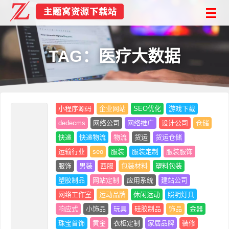
TAG：医疗大数据
小程序源码
企业网站
SEO优化
游戏下载
dedecms
网络公司
网络推广
设计公司
仓储
快递
快递物流
物流
货运
货运仓储
运输行业
seo
服装
服装定制
服装服饰
服饰
男装
西服
包装材料
塑料包装
塑胶制品
网站定制
应用系统
建站公司
网络工作室
运动品牌
休闲运动
照明灯具
响应式
小饰品
玩具
硅胶制品
饰品
金器
珠宝首饰
黄金
衣柜定制
家居品牌
装修