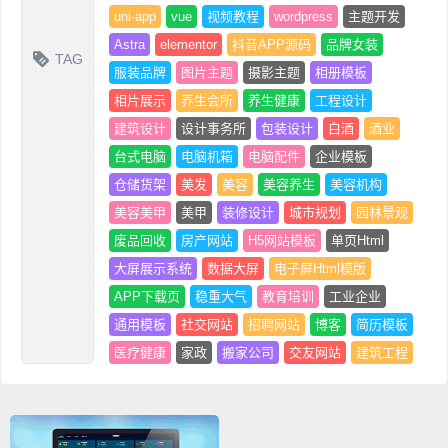
uni-app
vue
视频教程
wordpress
主题开发
Astra
elementor
抖音APP源码
品牌女装
TAG
服装品牌
图片主题
摄影主题
相册模板
相片展示
养生会所
养生健康
工程设计
建筑设计
设计事务所
包装设计
白酒
酒业
台式电脑
电脑机箱
电脑配件
企业模板
仓储货架
美发
美容
美容养生
美容机构
美容美甲
美甲
装修设计
城市规划
园林景观
废品回收
房产网站
H5网站模板
单页Html
大屏展示系统
数据大屏
电子屏Html模版
APP下载页
稳重大气
教育培训
工业企业
通用模板
社交网站
招聘网站
博客
简历模板
医疗健康
家政
搬家公司
交友网站
建筑工程