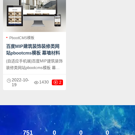
PbootCMS模板
百度MIP建筑装饰装修类网
站pbootcms模板 幕墙材料
网站源码下载
(自适应手机端)百度MIP建筑装饰
装修类网站pbootcms模板 幕墙
材料网站源码下载，PbootCMS
2022-10-
内核开发的网站模板，该模板适
1430
2
19
用于装饰装修网站、幕墙材料网
站塑胶板材网站、pc板材网站等
企业，当然其他行业也可以做，
只需要把文字图片换成其他行业
的即可；
751
0
0
0