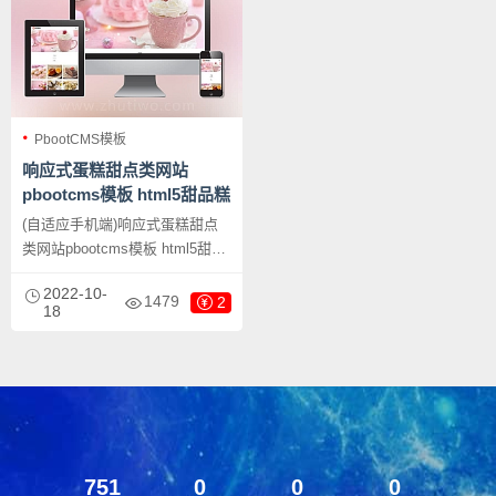
PbootCMS模板
响应式蛋糕甜点类网站
pbootcms模板 html5甜品糕
点美食网站源码下载
(自适应手机端)响应式蛋糕甜点
类网站pbootcms模板 html5甜品
糕点美食网站源码下载，
2022-10-
PbootCMS内核开发的网站模
1479
2
18
板，该模板适用于蛋糕甜点网
站、甜品糕点网站等企业，当然
其他行业也可以做，只需要把文
字图片换成其他行业的即可；
751
0
0
0