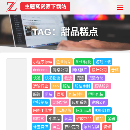
TAG：甜品糕点
小程序源码
企业网站
SEO优化
游戏下载
dedecms
网络公司
网络推广
设计公司
仓储
快递
快递物流
物流
货运
货运仓储
运输行业
seo
服装
服装定制
服装服饰
服饰
男装
西服
包装材料
塑料包装
塑胶制品
网站定制
应用系统
建站公司
网络工作室
运动品牌
休闲运动
照明灯具
响应式
小饰品
玩具
硅胶制品
饰品
金器
珠宝首饰
黄金
衣柜定制
家居品牌
装修