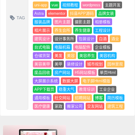
uni-app
vue
视频教程
wordpress
主题开发
Astra
elementor
抖音APP源码
品牌女装
TAG
服装品牌
图片主题
摄影主题
相册模板
相片展示
养生会所
养生健康
工程设计
建筑设计
设计事务所
包装设计
白酒
酒业
台式电脑
电脑机箱
电脑配件
企业模板
仓储货架
美发
美容
美容养生
美容机构
美容美甲
美甲
装修设计
城市规划
园林景观
废品回收
房产网站
H5网站模板
单页Html
大屏展示系统
数据大屏
电子屏Html模版
APP下载页
稳重大气
教育培训
工业企业
通用模板
社交网站
招聘网站
博客
简历模板
医疗健康
家政
搬家公司
交友网站
建筑工程