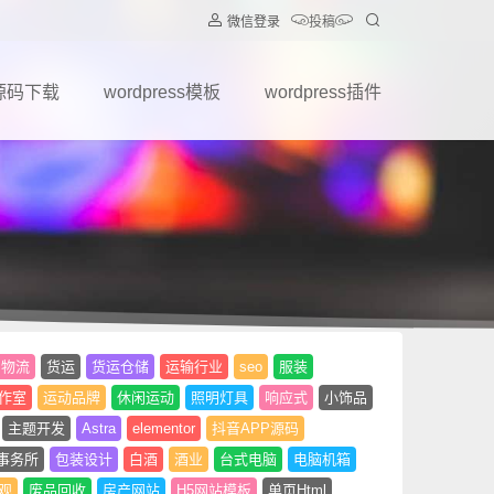
微信登录
投稿
源码下载
wordpress模板
wordpress插件
物流
货运
货运仓储
运输行业
seo
服装
作室
运动品牌
休闲运动
照明灯具
响应式
小饰品
主题开发
Astra
elementor
抖音APP源码
事务所
包装设计
白酒
酒业
台式电脑
电脑机箱
观
废品回收
房产网站
H5网站模板
单页Html