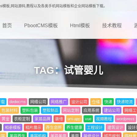
载,Html模板,网站源码,教程以及各类手机网站模板和企业网站模板下载。
首页
PbootCMS模板
Html模板
技术教程
TAG：试管婴儿
下载
dedecms
网络公司
网络推广
设计公司
仓储
快递
快递物流
包装材料
塑料包装
塑胶制品
网站定制
应用系统
建站公司
网络工
黄金
衣柜定制
家居品牌
装修
uni-app
vue
视频教程
wordpress
题
相册模板
相片展示
养生会所
养生健康
工程设计
建筑设计
设计
美容
美容养生
美容机构
美容美甲
美甲
装修设计
城市规划
园林景