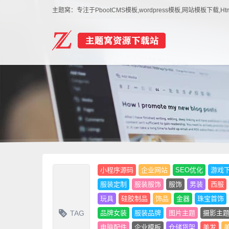
主题窝：专注于PbootCMS模板,wordpress模板,网站模板下
小程序源码
企业网站
SEO优化
游戏
服装定制
服装服饰
服饰
男装
西服
玩具
硅胶制品
饰品
金器
珠宝首饰
TAG
品牌女装
服装品牌
图片主题
摄影主
电脑配件
企业模板
仓储货架
美发