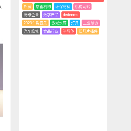
孜
外贸
慈善机构
环保材料
机构网站
高级企业
数字产品
dedecms
2023车载音乐
激光水幕
灯具
工业制造
汽车维修
食品行业
半导体
幻灯片插件