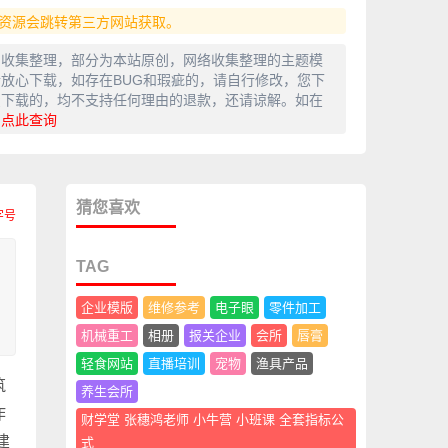
资源会跳转第三方网站获取。
网收集整理，部分为本站原创，网络收集整理的主题模
放心下载，如存在BUG和瑕疵的，请自行修改，您下
费下载的，均不支持任何理由的退款，还请谅解。如在
，
点此查询
猜您喜欢
TAG
。
企业模版
维修参考
电子眼
零件加工
机械重工
相册
报关企业
会所
唇膏
轻食网站
直播培训
宠物
渔具产品
筑
养生会所
作
财学堂 张穗鸿老师 小牛营 小班课 全套指标公
建
式