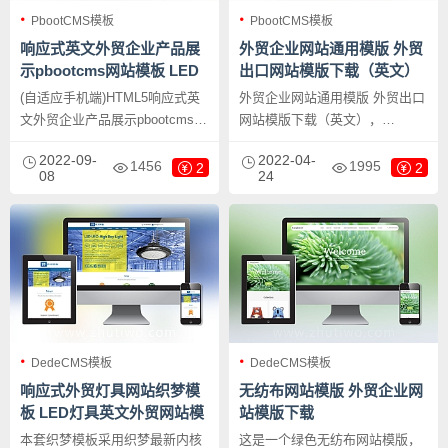
PbootCMS模板
PbootCMS模板
响应式英文外贸企业产品展
外贸企业网站通用模版 外贸
示pbootcms网站模板 LED
出口网站模版下载（英文）
灯具外贸通用网站源码下载
(自适应手机端)HTML5响应式英
外贸企业网站通用模版 外贸出口
文外贸企业产品展示pbootcms网
网站模版下载（英文），
站模板 LED灯具外贸通用网站源
PbootCMS内核开发的网站模
2022-09-
2022-04-
码下载，PbootCMS内核开发的
板，该模板适用于外贸灯具、
1456
1995
2
2
08
24
网站模板，该模板适用于外贸网
LED等企业，当然其他行业也可
站模板、外贸通用网站源码等企
以做，只需要把文字图片换成其
业，当然其他行业也可以做，只
他行业的即可；响应式，同一个
需要把文字图片换成其他行业的
后台，数据即时同步，简单适
即可；
用！附带测试数据！
DedeCMS模板
DedeCMS模板
响应式外贸灯具网站织梦模
无纺布网站模版 外贸企业网
板 LED灯具英文外贸网站模
站模版下载
板下载
本套织梦模板采用织梦最新内核
这是一个绿色无纺布网站模版，