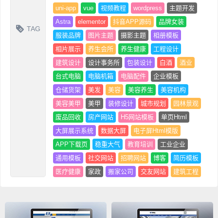
uni-app
vue
视频教程
wordpress
主题开发
Astra
elementor
抖音APP源码
品牌女装
TAG
服装品牌
图片主题
摄影主题
相册模板
相片展示
养生会所
养生健康
工程设计
建筑设计
设计事务所
包装设计
白酒
酒业
台式电脑
电脑机箱
电脑配件
企业模板
仓储货架
美发
美容
美容养生
美容机构
美容美甲
美甲
装修设计
城市规划
园林景观
废品回收
房产网站
H5网站模板
单页Html
大屏展示系统
数据大屏
电子屏Html模版
APP下载页
稳重大气
教育培训
工业企业
通用模板
社交网站
招聘网站
博客
简历模板
医疗健康
家政
搬家公司
交友网站
建筑工程