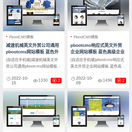
PbootCMS模板
PbootCMS模板
减速机械英文外贸公司通用
pbootcms响应式英文外贸
pbootcms网站模板 蓝色外
企业网站模板 蓝色高级企业
贸企业网站源码下载
通用外贸网站源码下载
(自适应手机端)减速机械英文外
(自适应手机端)pbootcms响应式
贸公司通用pbootcms网站模板
英文外贸企业网站模板 蓝色高级
蓝色外贸企业网站源码下载，
企业通用外贸网站源码下载，
2022-10-
2022-10-
PbootCMS内核开发的网站模
PbootCMS内核开发的网站模
1330
1496
2
2
15
09
板，该模板适用于英文外贸网
板，该模板适教育培训机构网
站、机械设备网站等企业，当然
站、小学学校网站等企业，当然
其他行业也可以做，只需要把文
其他行业也可以做，只需要把文
字图片换成其他行业的即可；
字图片换成其他行业的即可；