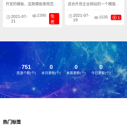
开发的模板，这款模板使用范围
适合外贸企业网站的一个模版，
广，不仅仅局限于一类型的企
对google的优化友好，需要的朋
2390
2021-07-
免
业，灯具外贸、LED灯具类的网
2021-07-
友下载去体验一下。无纺布网站
1535
1
19
21
费
站都可以用该模板。做外贸的朋
模版 外贸企业网站模版下载。
友看过来，这一套模版SEO非常
友好，适合做google排名。
751
0
0
0
资源个数(个)
本月更新(个)
本周更新(个)
今日更新(个)
热门标签