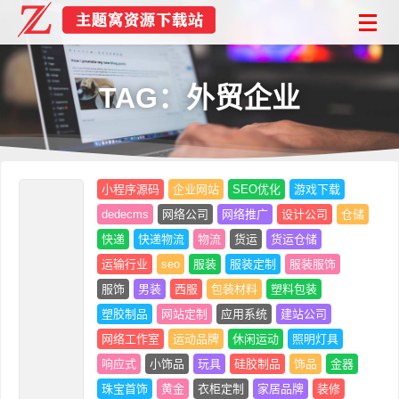
TAG：外贸企业
小程序源码
企业网站
SEO优化
游戏下载
dedecms
网络公司
网络推广
设计公司
仓储
快递
快递物流
物流
货运
货运仓储
运输行业
seo
服装
服装定制
服装服饰
服饰
男装
西服
包装材料
塑料包装
塑胶制品
网站定制
应用系统
建站公司
网络工作室
运动品牌
休闲运动
照明灯具
响应式
小饰品
玩具
硅胶制品
饰品
金器
珠宝首饰
黄金
衣柜定制
家居品牌
装修