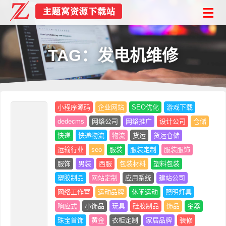
TAG：发电机维修
小程序源码
企业网站
SEO优化
游戏下载
dedecms
网络公司
网络推广
设计公司
仓储
快递
快递物流
物流
货运
货运仓储
运输行业
seo
服装
服装定制
服装服饰
服饰
男装
西服
包装材料
塑料包装
塑胶制品
网站定制
应用系统
建站公司
网络工作室
运动品牌
休闲运动
照明灯具
响应式
小饰品
玩具
硅胶制品
饰品
金器
珠宝首饰
黄金
衣柜定制
家居品牌
装修