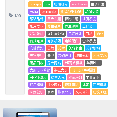
uni-app
vue
视频教程
wordpress
主题开发
Astra
elementor
抖音APP源码
品牌女装
TAG
服装品牌
图片主题
摄影主题
相册模板
相片展示
养生会所
养生健康
工程设计
建筑设计
设计事务所
包装设计
白酒
酒业
台式电脑
电脑机箱
电脑配件
企业模板
仓储货架
美发
美容
美容养生
美容机构
美容美甲
美甲
装修设计
城市规划
园林景观
废品回收
房产网站
H5网站模板
单页Html
大屏展示系统
数据大屏
电子屏Html模版
APP下载页
稳重大气
教育培训
工业企业
通用模板
社交网站
招聘网站
博客
简历模板
医疗健康
家政
搬家公司
交友网站
建筑工程