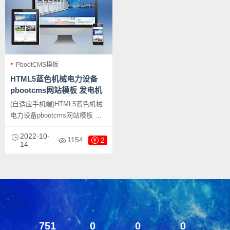
PbootCMS模板
HTML5蓝色机械电力设备
pbootcms网站模板 发电机
维修类网站源码下载
(自适应手机端)HTML5蓝色机械
电力设备pbootcms网站模板 发
电机维修类网站源码下载，
2022-10-
PbootCMS内核开发的网站模
1154
2
14
板，该模板适用于电力设备网
站、发电机维修网站等企业，当
然其他行业也可以做，只需要把
文字图片换成其他行业的即可；
751
0
0
0