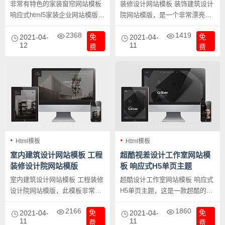
网站模版
非常有特色的家装窗帘网站模板
装修设计网站模板 装饰建筑设计
响应式html5家装企业网站模版，
院网站模版，是一个非常漂亮的
设计风格很有特点，然后是不规
建筑设计类网站，适合建筑类以
2368
1419
免
免
则的布局使人眼前一亮。
2021-04-
及材料网站，如果更改一下，可
2021-04-
12
11
费
费
应为通用型网站模板。
Html模板
Html模板
室内建筑设计网站模板 工程
超酷视差设计工作室网站模
装修设计院网站模版
板 响应式H5单页主题
室内建筑设计网站模板 工程装修
超酷设计工作室网站模板 响应式
设计院网站模版，此模板非常适
H5单页主题，这是一款超酷的网
合建筑设计院以及设计类相关的
站风格主题模板，适合设计类，
2166
1860
免
免
企业网站，整个风格设计感实
2021-04-
工作室等网站，当然耍酷的你一
2021-04-
11
11
费
费
足。
样适合。