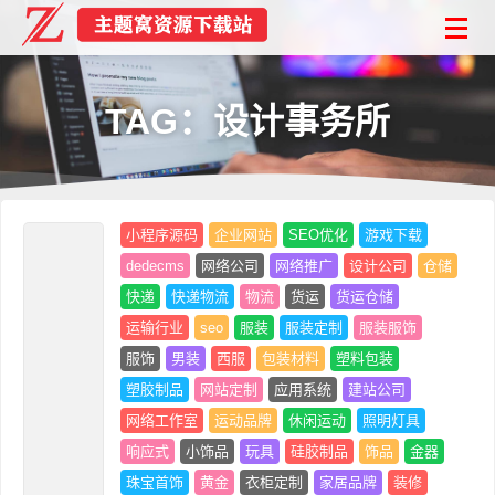
TAG：设计事务所
小程序源码
企业网站
SEO优化
游戏下载
dedecms
网络公司
网络推广
设计公司
仓储
快递
快递物流
物流
货运
货运仓储
运输行业
seo
服装
服装定制
服装服饰
服饰
男装
西服
包装材料
塑料包装
塑胶制品
网站定制
应用系统
建站公司
网络工作室
运动品牌
休闲运动
照明灯具
响应式
小饰品
玩具
硅胶制品
饰品
金器
珠宝首饰
黄金
衣柜定制
家居品牌
装修