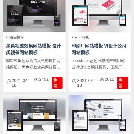
Html模板
Html模板
黑色视差效果网站模板 设计
印刷厂网站模板 VI设计公司
类视差网站模板
网站模板
响应式黑色系简洁大气的软件网
bootstraps蓝色风格响应式印刷
站模板，黑色视差效果网站模板
或VI设计类网站模板，印刷厂网
设计类视差网站模板，挺有特色
站模板 VI设计公司网站模板，响
2491
2611
免
免
的一个模板，比较通用型的一个
2021-04-
应式设计公司网站模版下载，
2021-04-
18
18
费
费
模板。
SEO布局友好。