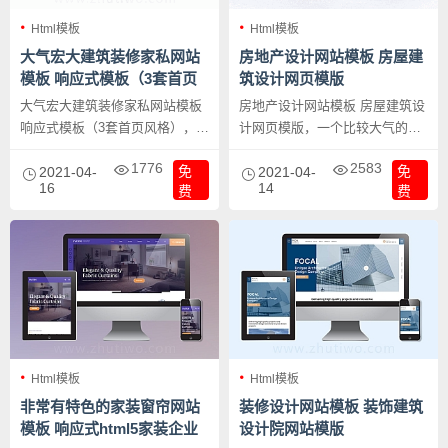
Html模板
Html模板
大气宏大建筑装修家私网站
房地产设计网站模板 房屋建
模板 响应式模板（3套首页
筑设计网页模版
风格）
大气宏大建筑装修家私网站模板
房地产设计网站模板 房屋建筑设
响应式模板（3套首页风格），挺
计网页模版，一个比较大气的房
有设计感的建筑类网站模板，适
产网站设计公司的网站模板，有
1776
2583
免
免
合建筑工程项目、装修装饰工程
2021-04-
一种大品牌、大公司的气息。
2021-04-
16
14
费
费
公司、家俱家私工厂以及设计公
司等的网站。
Html模板
Html模板
非常有特色的家装窗帘网站
装修设计网站模板 装饰建筑
模板 响应式html5家装企业
设计院网站模版