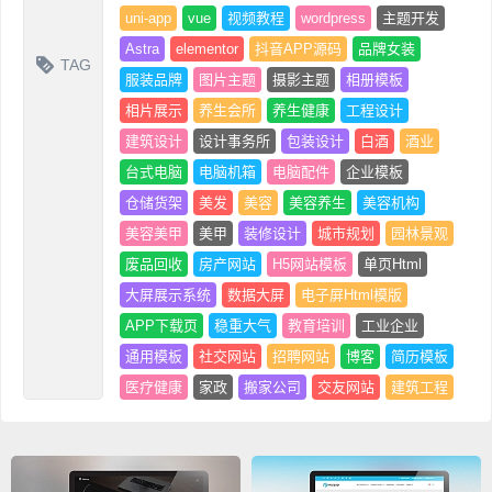
uni-app
vue
视频教程
wordpress
主题开发
Astra
elementor
抖音APP源码
品牌女装
TAG
服装品牌
图片主题
摄影主题
相册模板
相片展示
养生会所
养生健康
工程设计
建筑设计
设计事务所
包装设计
白酒
酒业
台式电脑
电脑机箱
电脑配件
企业模板
仓储货架
美发
美容
美容养生
美容机构
美容美甲
美甲
装修设计
城市规划
园林景观
废品回收
房产网站
H5网站模板
单页Html
大屏展示系统
数据大屏
电子屏Html模版
APP下载页
稳重大气
教育培训
工业企业
通用模板
社交网站
招聘网站
博客
简历模板
医疗健康
家政
搬家公司
交友网站
建筑工程