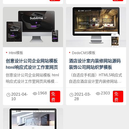
Html模板
DedeCMS模板
创意设计公司企业网站模板
酒店设计室内装修网站源码
html响应式设计工作室网页
装饰公司网站织梦模板
风格模版
创意设计公司企业网站模板 html
（自适应手机版）HTML5响应式
响应式设计工作室网页风格模
自适应酒店设计室内装修网站源
版，适合广告设计公司，非常有
码 装饰公司网站织梦模板，模板
1968
2303
免
免
创意的一个网站风格，界面风格
2021-04-
配套手机版模板，PC，WAP设
2021-03-
10
28
费
费
没得说，大家看演示吧！
备都能正常访问!适合酒店设计，
建筑，室内设计，装饰等行业使
用,测试完整无错，兼容所有主流
浏览器。