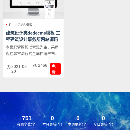
DedeCMS模板
建筑设计类dedecms模板 工
程建筑设计事务所网站源码
下载
本套织梦模板以素雅为主，采用
现在非常流行的全屏自适应布局
设计，且栏目列表以简洁，非常
2466
免
时尚，且大气。页面根据分辨率
2021-03-
28
费
大小而自动响应式排版，很大程
度上改善了页面宽度兼容问题，
适应大部分显示器分辨率尺寸
哦。模板整体以素雅为主色调，
适合做各种类型的网站。
751
0
0
0
资源个数(个)
本月更新(个)
本周更新(个)
今日更新(个)