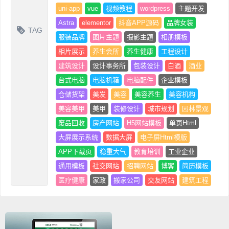
uni-app
vue
视频教程
wordpress
主题开发
Astra
elementor
抖音APP源码
品牌女装
TAG
服装品牌
图片主题
摄影主题
相册模板
相片展示
养生会所
养生健康
工程设计
建筑设计
设计事务所
包装设计
白酒
酒业
台式电脑
电脑机箱
电脑配件
企业模板
仓储货架
美发
美容
美容养生
美容机构
美容美甲
美甲
装修设计
城市规划
园林景观
废品回收
房产网站
H5网站模板
单页Html
大屏展示系统
数据大屏
电子屏Html模版
APP下载页
稳重大气
教育培训
工业企业
通用模板
社交网站
招聘网站
博客
简历模板
医疗健康
家政
搬家公司
交友网站
建筑工程