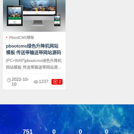
PbootCMS模板
pbootcms绿色升降机网站
模板 传送带输送带网站源码
下载
(PC+WAP)pbootcms绿色升降机
网站模板 传送带输送带网站源码
下载，PbootCMS内核开发的网
2022-10-
站模板，该模板适用于升降机网
1237
2
10
站、传送带网站等企业，当然其
他行业也可以做，只需要把文字
图片换成其他行业的即可；
751
0
0
0