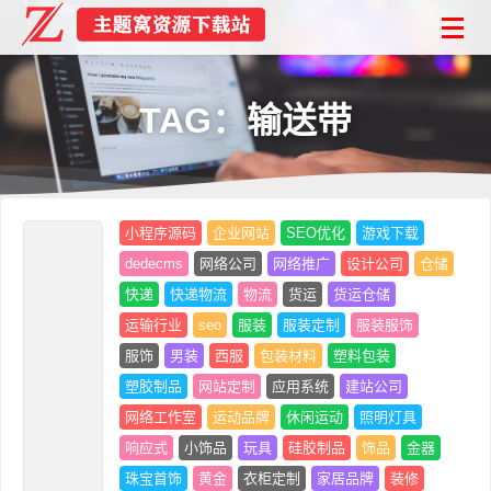
TAG：输送带
小程序源码
企业网站
SEO优化
游戏下载
dedecms
网络公司
网络推广
设计公司
仓储
快递
快递物流
物流
货运
货运仓储
运输行业
seo
服装
服装定制
服装服饰
服饰
男装
西服
包装材料
塑料包装
塑胶制品
网站定制
应用系统
建站公司
网络工作室
运动品牌
休闲运动
照明灯具
响应式
小饰品
玩具
硅胶制品
饰品
金器
珠宝首饰
黄金
衣柜定制
家居品牌
装修