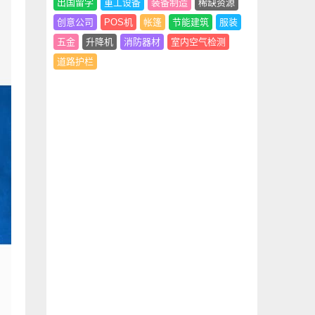
出国留学
重工设备
装备制造
稀缺资源
创意公司
POS机
帐篷
节能建筑
服装
五金
升降机
消防器材
室内空气检测
道路护栏