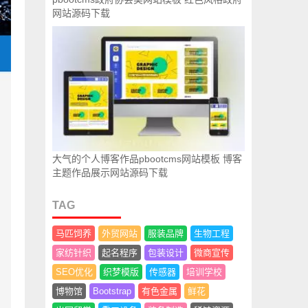
网站源码下载
大气的个人博客作品pbootcms网站模板 博客
主题作品展示网站源码下载
TAG
马匹饲养
外贸网站
服装品牌
生物工程
家纺针织
起名程序
包装设计
微商宣传
SEO优化
织梦模版
传感器
培训学校
博物馆
Bootstrap
有色金属
鲜花