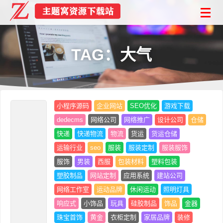
TAG：大气
小程序源码
企业网站
SEO优化
游戏下载
dedecms
网络公司
网络推广
设计公司
仓储
快递
快递物流
物流
货运
货运仓储
运输行业
seo
服装
服装定制
服装服饰
服饰
男装
西服
包装材料
塑料包装
塑胶制品
网站定制
应用系统
建站公司
网络工作室
运动品牌
休闲运动
照明灯具
响应式
小饰品
玩具
硅胶制品
饰品
金器
珠宝首饰
黄金
衣柜定制
家居品牌
装修