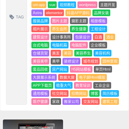
uni-app
vue
视频教程
wordpress
主题开发
Astra
elementor
抖音APP源码
品牌女装
TAG
服装品牌
图片主题
摄影主题
相册模板
相片展示
养生会所
养生健康
工程设计
建筑设计
设计事务所
包装设计
白酒
酒业
台式电脑
电脑机箱
电脑配件
企业模板
仓储货架
美发
美容
美容养生
美容机构
美容美甲
美甲
装修设计
城市规划
园林景观
废品回收
房产网站
H5网站模板
单页Html
大屏展示系统
数据大屏
电子屏Html模版
APP下载页
稳重大气
教育培训
工业企业
通用模板
社交网站
招聘网站
博客
简历模板
医疗健康
家政
搬家公司
交友网站
建筑工程