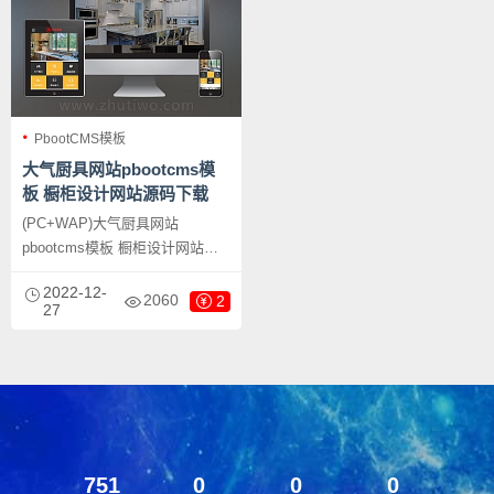
PbootCMS模板
大气厨具网站pbootcms模
板 橱柜设计网站源码下载
(PC+WAP)大气厨具网站
pbootcms模板 橱柜设计网站源
码下载，PbootCMS是一种内核
2022-12-
开发的网站模板，适用于厨具网
2060
2
27
站、橱柜网站等企业，也可以用
于其他行业，只需要替换文字和
图片即可。它支持PC和WAP设
备，使用同一个后台管理，数据
可以实时同步。它附带了测试数
据，使用起来非常方便。
751
0
0
0