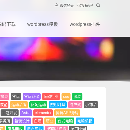
微信登录
投稿
源码下载
wordpress模板
wordpress插件
物流
货运
货运仓储
运输行业
seo
服装
作室
运动品牌
休闲运动
照明灯具
响应式
小饰品
主题开发
Astra
elementor
抖音APP源码
事务所
包装设计
白酒
酒业
台式电脑
电脑机箱
观
废品回收
房产网站
H5网站模板
单页Html