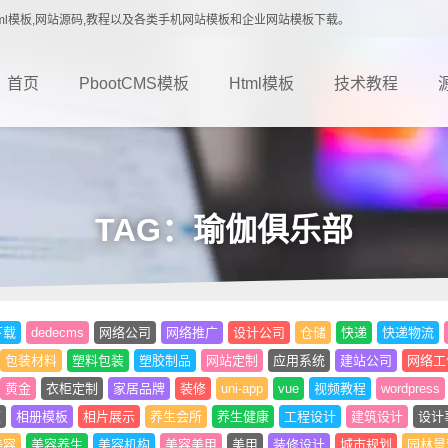
载,Html模板,网站源码,教程以及各类手机网站模板和企业网站模板下载。
首页
PbootCMS模板
Html模板
技术教程
TAG：瑜伽俱乐部
下载
dedecms
网络公司
网络推广
设计公司
仓储
快递
快递物流
包装材料
塑料包装
塑胶制品
网站定制
应用系统
建站公司
网络工
黄金
衣柜定制
家居品牌
装修
uni-app
vue
视频教程
wordpress
题
相册模板
相片展示
养生会所
养生健康
工程设计
建筑设计
设计
美容
美容养生
美容机构
美容美甲
美甲
装修设计
城市规划
园林景