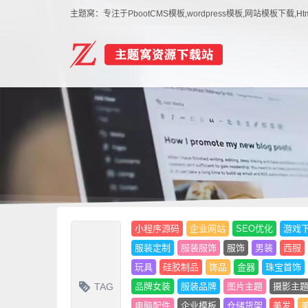
主题窝：专注于PbootCMS模板,wordpress模板,网站模板下
小程序源码
企业网站
SEO优化
游戏
服装定制
服装服饰
服饰
男装
西服
玩具
硅胶制品
饰品
金器
珠宝首饰
TAG
品牌女装
服装品牌
图片主题
摄影主
电脑配件
企业模板
仓储货架
美发