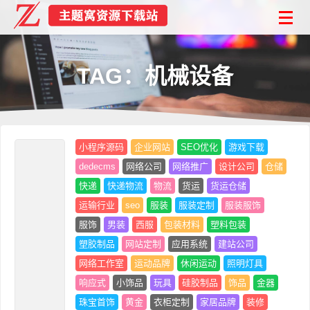
TAG：机械设备
小程序源码
企业网站
SEO优化
游戏下载
dedecms
网络公司
网络推广
设计公司
仓储
快递
快递物流
物流
货运
货运仓储
运输行业
seo
服装
服装定制
服装服饰
服饰
男装
西服
包装材料
塑料包装
塑胶制品
网站定制
应用系统
建站公司
网络工作室
运动品牌
休闲运动
照明灯具
响应式
小饰品
玩具
硅胶制品
饰品
金器
珠宝首饰
黄金
衣柜定制
家居品牌
装修