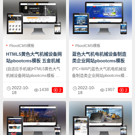
只需要把文字图片换成其他行业
业，当然其他行业也可以做，只
的即可；
需要把文字图片换成其他行业的
即可；
PbootCMS模板
PbootCMS模板
HTML5黄色大气机械设备网
蓝色大气机电机械设备制造
站pbootcms模板 五金机械
类企业网站pbootcms模板
通用公司网站源码下载
机械设备网站源码下载
(自适应手机端)HTML5黄色大气
(PC+WAP)蓝色大气机电机械设
机械设备网站pbootcms模板 五
备制造类企业网站pbootcms模板
金机械通用公司网站源码下载，
机械设备网站源码下载，
2022-10-
2022-10-
PbootCMS内核开发的网站模
PbootCMS内核开发的网站模
1438
1907
2
2
18
18
板，该模板适用于机械设备网
板，该模板适用于机电机械设
站、五金机械网站等企业，当然
备、机械设备网站等企业，当然
其他行业也可以做，只需要把文
其他行业也可以做，只需要把文
字图片换成其他行业的即可；
字图片换成其他行业的即可；