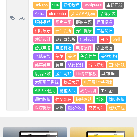
uni-app
vue
视频教程
wordpress
主题开发
Astra
elementor
抖音APP源码
品牌女装
TAG
服装品牌
图片主题
摄影主题
相册模板
相片展示
养生会所
养生健康
工程设计
建筑设计
设计事务所
包装设计
白酒
酒业
台式电脑
电脑机箱
电脑配件
企业模板
仓储货架
美发
美容
美容养生
美容机构
美容美甲
美甲
装修设计
城市规划
园林景观
废品回收
房产网站
H5网站模板
单页Html
大屏展示系统
数据大屏
电子屏Html模版
APP下载页
稳重大气
教育培训
工业企业
通用模板
社交网站
招聘网站
博客
简历模板
医疗健康
家政
搬家公司
交友网站
建筑工程