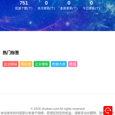
751
0
0
0
资源个数(个)
本月更新(个)
本周更新(个)
今日更新(个)
热门标签
企业网站
响应式
企业模板
数据大屏
商城
© 2026 zhutiwo.com All rights reserved
本站发布的内容部分来源于网络，若侵犯到您的权益，请联系站长删除，我们将及时