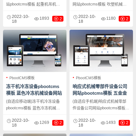
站pbootcms模板 起重机吊机机
网站pbootcms模板 吹塑机械设
械设备通用网站源码下载，
备网站源码下载，PbootCMS内
2022-10-
2022-10-
PbootCMS内核开发的网站模
核开发的网站模板，该模板适用
1893
1180
2
2
18
18
板，该模板适用于机械设备网
于喷涂设备网站、喷塑设备网站
站、重工企业网站等企业，当然
等企业，当然其他行业也可以
其他行业也可以做，只需要把文
做，只需要把文字图片换成其他
字图片换成其他行业的即可；
行业的即可；
PbootCMS模板
PbootCMS模板
冻干机冷冻设备pbootcms
响应式机械零部件设备公司
模板 蓝色冷冻机械设备网站
网站pbootcms模板 五金金
源码下载
属机械设备网站源码下载
(自适应移动端)冻干机冷冻设备
(自适应手机端)响应式机械零部
pbootcms模板 蓝色冷冻机械设
件设备公司网站pbootcms模板
备网站源码下载，PbootCMS内
五金金属机械设备网站源码下
2022-10-
2022-10-
核开发的网站模板，该模板适用
载，PbootCMS内核开发的网站
1269
1493
2
2
18
18
于冻干机设备、冷冻设备网站等
模板，该模板适用于机械零部件
企业，当然其他行业也可以做，
设备网站、五金机械网站等企