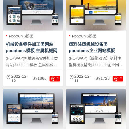
PbootCMS模板
PbootCMS模板
机械设备零件加工类网站
塑料注塑机械设备类
pbootcms模板 金属机械网
pbootcms企业网站模板
站源码下载
(PC+WAP)机械设备零件加工类
(PC+WAP)【简繁双语】塑料注
网站pbootcms模板 金属机械网
塑机械设备类pbootcms企业网站
站源码下载，PbootCMS内核开
模板，PbootCMS内核开发的网
2022-12-
2022-12-
发的网站模板，该模板适用于机
站模板，该模板适用于机械设备
1865
1723
2
2
12
11
械设备网站、金属机械网站等企
网站、塑料注塑设备网站等企
业，当然其他行业也可以做，只
业，当然其他行业也可以做，只
需要把文字图片换成其他行业的
需要把文字图片换成其他行业的
即可；
即可；