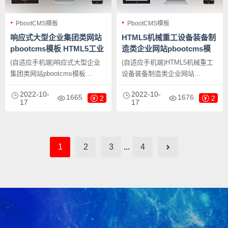
PbootCMS模板
PbootCMS模板
响应式大型企业集团类网站
HTML5机械重工设备装备制
pbootcms模板 HTML5工业
造类企业网站pbootcms模
机械设备网站源码下载
板 大型矿山重工设备网站源
(自适应手机端)响应式大型企业
(自适应手机端)HTML5机械重工
码下载
集团类网站pbootcms模板
设备装备制造类企业网站
HTML5工业机械设备网站源码下
pbootcms模板 大型矿山重工设
2022-10-
2022-10-
载，PbootCMS内核开发的网站
备网站源码下载，PbootCMS内
1665
1676
2
2
17
17
模板，该模板适用于企业集团网
核开发的网站模板，该模板适用
站模板、工业机械网站源码等企
于机械设备网站、矿山设备网站
业，当然其他行业也可以做，只
等企业，当然其他行业也可以
需要把文字图片换成其他行业的
做，只需要把文字图片换成其他
1
2
3
...
4
即可；
行业的即可；