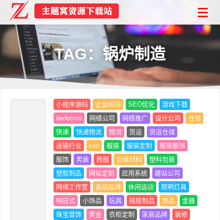
TAG：锅炉制造
小程序源码
企业网站
SEO优化
游戏下载
dedecms
网络公司
网络推广
设计公司
仓储
快递
快递物流
物流
货运
货运仓储
运输行业
seo
服装
服装定制
服装服饰
服饰
男装
西服
包装材料
塑料包装
塑胶制品
网站定制
应用系统
建站公司
网络工作室
运动品牌
休闲运动
照明灯具
响应式
小饰品
玩具
硅胶制品
饰品
金器
珠宝首饰
黄金
衣柜定制
家居品牌
装修