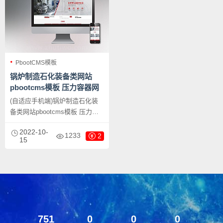
PbootCMS模板
锅炉制造石化装备类网站
pbootcms模板 压力容器网
站源码下载
(自适应手机端)锅炉制造石化装
备类网站pbootcms模板 压力容
器网站源码下载，PbootCMS内
2022-10-
核开发的网站模板，该模板适用
1233
2
15
于锅炉设备网站、石化装备网站
等企业，当然其他行业也可以
做，只需要把文字图片换成其他
行业的即可；
751
0
0
0