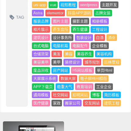
uni-app
vue
视频教程
wordpress
主题开发
Astra
elementor
抖音APP源码
品牌女装
TAG
服装品牌
图片主题
摄影主题
相册模板
相片展示
养生会所
养生健康
工程设计
建筑设计
设计事务所
包装设计
白酒
酒业
台式电脑
电脑机箱
电脑配件
企业模板
仓储货架
美发
美容
美容养生
美容机构
美容美甲
美甲
装修设计
城市规划
园林景观
废品回收
房产网站
H5网站模板
单页Html
大屏展示系统
数据大屏
电子屏Html模版
APP下载页
稳重大气
教育培训
工业企业
通用模板
社交网站
招聘网站
博客
简历模板
医疗健康
家政
搬家公司
交友网站
建筑工程