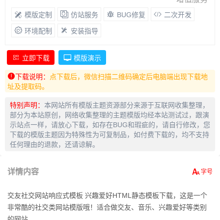
模版定制
仿站服务
BUG修复
二次开发
环境配制
安装指导
立即下载
模版演示
下载说明：
点下载后，微信扫描二维码确定后电脑端出现下载地
址及提取码。
特别声明：
本网站所有模版主题资源部分来源于互联网收集整理，
部分为本站原创，网络收集整理的主题模版均经本站测试过，跟演
示站点一样，请放心下载，如存在BUG和瑕疵的，请自行修改，您
下载的模版主题因为特殊性为可复制品，如付费下载的，均不支持
任何理由的退款，还请谅解。
详情内容
交友社交网站响应式模板 兴趣爱好HTML静态模板下载，这是一个
非常酷的社交类网站模版哦！适合做交友、音乐、兴趣爱好等类别
的网站。