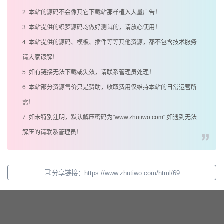
2. 本站的源码不会像其它下载站那样植入大量广告！
3. 本站提供的织梦源码均做好测试的，请放心使用！
4. 本站提供的源码、模板、插件等等其他资源，都不包含技术服务
请大家谅解！
5. 如有链接无法下载或失效，请联系管理员处理！
6. 本站部分资源售价只是赞助，收取费用仅维持本站的日常运营所
需！
7. 如未特别注明，默认解压密码为"www.zhutiwo.com",如遇到无法
解压的请联系管理员！
分享链接：https://www.zhutiwo.com/html/69