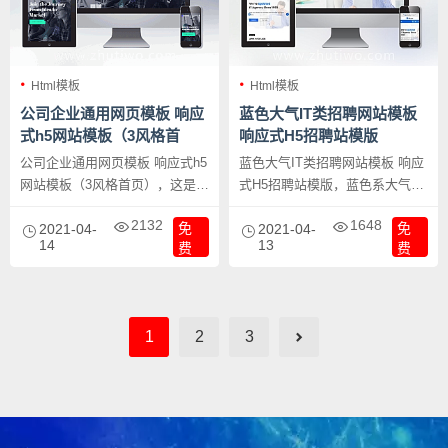
Html模板
Html模板
公司企业通用网页模板 响应
蓝色大气IT类招聘网站模板
式h5网站模板（3风格首
响应式H5招聘站模版
页）
公司企业通用网页模板 响应式h5
蓝色大气IT类招聘网站模板 响应
网站模板（3风格首页），这是一
式H5招聘站模版，蓝色系大气布
套设计强旱的企业网站通用裁量
局，一看就是大公司的网站。
2132
1648
免
免
模板，内含3个不同的首页风格，
2021-04-
2021-04-
14
13
费
费
每一个风格均大气宏大，让你的
企业网站瞬间高大上。
1
2
3