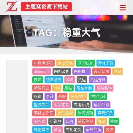
TAG：稳重大气
小程序源码
企业网站
SEO优化
游戏下载
dedecms
网络公司
网络推广
设计公司
仓储
快递
快递物流
物流
货运
货运仓储
运输行业
seo
服装
服装定制
服装服饰
服饰
男装
西服
包装材料
塑料包装
塑胶制品
网站定制
应用系统
建站公司
网络工作室
运动品牌
休闲运动
照明灯具
响应式
小饰品
玩具
硅胶制品
饰品
金器
珠宝首饰
黄金
衣柜定制
家居品牌
装修