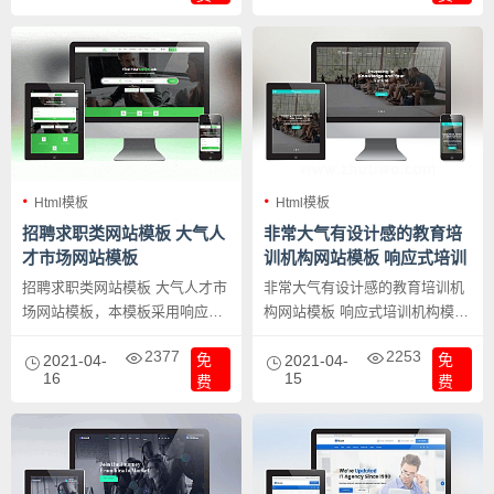
Html模板
Html模板
招聘求职类网站模板 大气人
非常大气有设计感的教育培
才市场网站模板
训机构网站模板 响应式培训
机构模版下载
招聘求职类网站模板 大气人才市
非常大气有设计感的教育培训机
场网站模板，本模板采用响应式
构网站模板 响应式培训机构模版
布局，无缝支持手机、电脑、平
下载，此设计风格的模板应用方
2377
2253
免
免
板等终端显示设备，是个不错的
2021-04-
便，可以应用到各种行业网站当
2021-04-
16
15
费
费
人才市场网站模板。
中。