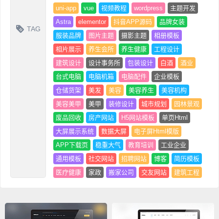
uni-app
vue
视频教程
wordpress
主题开发
Astra
elementor
抖音APP源码
品牌女装
TAG
服装品牌
图片主题
摄影主题
相册模板
相片展示
养生会所
养生健康
工程设计
建筑设计
设计事务所
包装设计
白酒
酒业
台式电脑
电脑机箱
电脑配件
企业模板
仓储货架
美发
美容
美容养生
美容机构
美容美甲
美甲
装修设计
城市规划
园林景观
废品回收
房产网站
H5网站模板
单页Html
大屏展示系统
数据大屏
电子屏Html模版
APP下载页
稳重大气
教育培训
工业企业
通用模板
社交网站
招聘网站
博客
简历模板
医疗健康
家政
搬家公司
交友网站
建筑工程