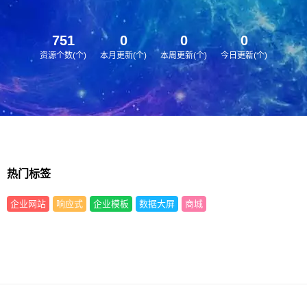
751
0
0
0
资源个数(个)
本月更新(个)
本周更新(个)
今日更新(个)
热门标签
企业网站
响应式
企业模板
数据大屏
商城