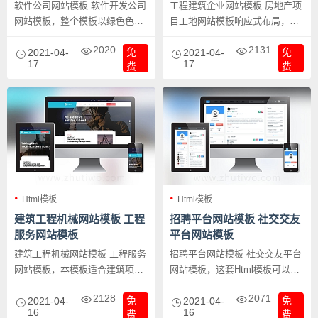
软件公司网站模板 软件开发公司
工程建筑企业网站模板 房地产项
网站模板，整个模板以绿色色调
目工地网站模板响应式布局，网
为主，恢色为辅，是软件公司介
页设计风格大气宏大，应该
2020
2131
免
免
绍运营软件的好利器。
2021-04-
Bootcss完成。
2021-04-
17
17
费
费
Html模板
Html模板
建筑工程机械网站模板 工程
招聘平台网站模板 社交交友
服务网站模板
平台网站模板
建筑工程机械网站模板 工程服务
招聘平台网站模板 社交交友平台
网站模板，本模板适合建筑项目
网站模板，这套Html模板可以做
相关行业的网站，如：工程机械
交友平台及招聘网站平台均可。
2128
2071
免
免
服务类、塔吊、堆土机、挖机以
2021-04-
自己看演示吧！
2021-04-
16
16
费
费
及工程建筑开发商等等均适合。