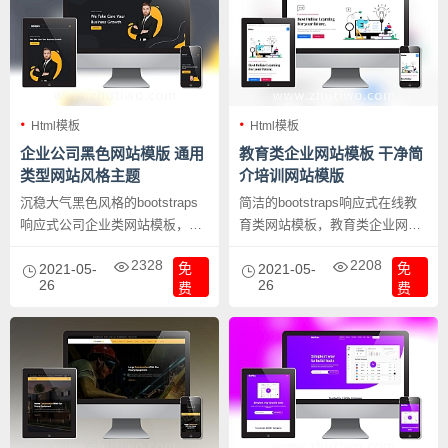
Html模板
Html模板
企业公司黑色网站模版 通用
教育类企业网站模板 干净简
类型网站风格主题
介培训网站模版
沉稳大气黑色风格的bootstraps
简洁的bootstraps响应式在线教
响应式公司企业类网站模板，企
育类网站模板，教育类企业网站
业公司黑色网站模版 通用类型网
模板 干净简介培训网站模版，对
2328
2208
免
免
站风格主题。
2021-05-
于线上线下教育行业都是挺适合
2021-05-
26
26
费
费
的，并且SEO结构佳。