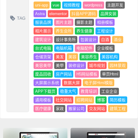
uni-app
vue
视频教程
wordpress
主题开发
Astra
elementor
抖音APP源码
品牌女装
TAG
服装品牌
图片主题
摄影主题
相册模板
相片展示
养生会所
养生健康
工程设计
建筑设计
设计事务所
包装设计
白酒
酒业
台式电脑
电脑机箱
电脑配件
企业模板
仓储货架
美发
美容
美容养生
美容机构
美容美甲
美甲
装修设计
城市规划
园林景观
废品回收
房产网站
H5网站模板
单页Html
大屏展示系统
数据大屏
电子屏Html模版
APP下载页
稳重大气
教育培训
工业企业
通用模板
社交网站
招聘网站
博客
简历模板
医疗健康
家政
搬家公司
交友网站
建筑工程