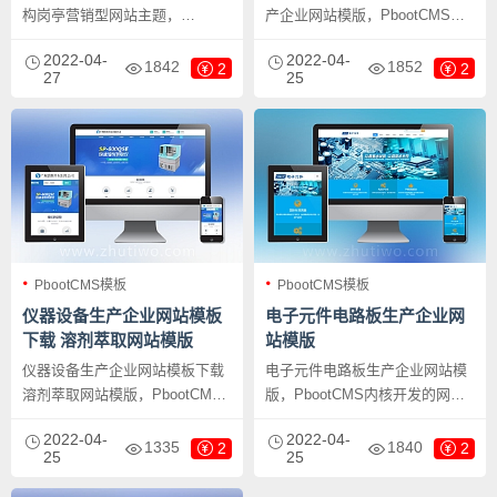
构岗亭营销型网站主题，
产企业网站模版，PbootCMS内
PbootCMS内核开发的网站模
核开发的网站模板，该模板适用
2022-04-
2022-04-
板，该模板适用于营销型网站、
于门窗网站、门窗网站等企业，
1842
1852
2
2
27
25
户外岗亭网站等企业，当然其他
当然其他行业也可以做，只需要
行业也可以做，只需要把文字图
把文字图片换成其他行业的即
片换成其他行业的即可；
可；PC+WAP，同一个后台，数
PC+WAP，同一个后台，数据即
据即时同步，简单适用！附带测
时同步，简单适用！附带测试数
试数据！
据！
PbootCMS模板
PbootCMS模板
仪器设备生产企业网站模板
电子元件电路板生产企业网
下载 溶剂萃取网站模版
站模版
仪器设备生产企业网站模板下载
电子元件电路板生产企业网站模
溶剂萃取网站模版，PbootCMS
版，PbootCMS内核开发的网站
内核开发的网站模板，该模板适
模板，该模板适用于电子元件网
2022-04-
2022-04-
用于溶剂萃取网站、仪器设备网
站、电路板网站等企业，当然其
1335
1840
2
2
25
25
站等企业，当然其他行业也可以
他行业也可以做，只需要把文字
做，只需要把文字图片换成其他
图片换成其他行业的即可；响应