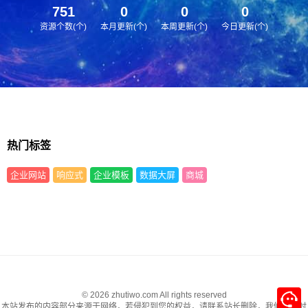
751
0
0
0
资源个数(个)
本月更新(个)
本周更新(个)
今日更新(个)
热门标签
企业网站
响应式
企业模板
数据大屏
商城
© 2026 zhutiwo.com All rights reserved
本站发布的内容部分来源于网络，若侵犯到您的权益，请联系站长删除，我们将及时