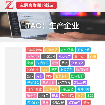
TAG：生产企业
小程序源码
企业网站
SEO优化
游戏下载
dedecms
网络公司
网络推广
设计公司
仓储
快递
快递物流
物流
货运
货运仓储
运输行业
seo
服装
服装定制
服装服饰
服饰
男装
西服
包装材料
塑料包装
塑胶制品
网站定制
应用系统
建站公司
网络工作室
运动品牌
休闲运动
照明灯具
响应式
小饰品
玩具
硅胶制品
饰品
金器
珠宝首饰
黄金
衣柜定制
家居品牌
装修