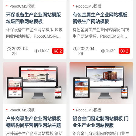
PbootCMS模板
PbootCMS模板
环保设备生产企业网站模版
有色金属生产企业网站模板
垃圾回收网站模板
钢铁生产网站模板
环保设备生产企业网站模版 垃圾
有色金属生产企业网站模板 钢铁
回收网站模板，PbootCMS内核
生产网站模板，PbootCMS内核
开发的网站模板，该模板适用于
开发的网站模板，该模板适用于
2022-04-
2022-04-
资源回收网站、环保设备网站等
有色金属网站、钢铁企业网站等
1527
1624
2
2
28
28
企业，当然其他行业也可以做，
企业，当然其他行业也可以做，
只需要把文字图片换成其他行业
只需要把文字图片换成其他行业
的即可；PC+WAP，同一个后
的即可；PC+WAP，同一个后
台，数据即时同步，简单适用！
台，数据即时同步，简单适用！
附带测试数据！
附带测试数据！
PbootCMS模板
PbootCMS模板
户外岗亭生产企业网站模板
铝合金门窗定制网站模板 门
钢结构岗亭营销型网站主题
业生产企业网站模版
户外岗亭生产企业网站模板 钢结
铝合金门窗定制网站模板 门业生