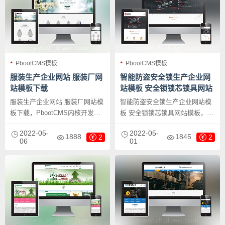
PbootCMS模板
PbootCMS模板
服装生产企业网站 服装厂网
智能防盗安全锁生产企业网
站模板下载
站模板 安全锁锁芯锁具网站
模板
服装生产企业网站 服装厂网站模
智能防盗安全锁生产企业网站模
板下载，PbootCMS内核开发的
板 安全锁锁芯锁具网站模板，
网站模板，该模板适用于服装官
PbootCMS内核开发的网站模
2022-05-
2022-05-
网、服装定制网站等企业，当然
板，该模板适用于锁芯锁具网
1888
1845
2
2
06
01
其他行业也可以做，只需要把文
站、智能锁网站等企业，当然其
字图片换成其他行业的即可；自
他行业也可以做，只需要把文字
适应，同一个后台，数据即时同
图片换成其他行业的即可；响应
步，简单适用！附带测试数据！
式，同一个后台，数据即时同
步，简单适用！附带测试数据！