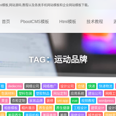
载,Html模板,网站源码,教程以及各类手机网站模板和企业网站模板下载。
首页
PbootCMS模板
Html模板
技术教程
TAG：运动品牌
下载
dedecms
网络公司
网络推广
设计公司
仓储
快递
快递物流
包装材料
塑料包装
塑胶制品
网站定制
应用系统
建站公司
网络工
黄金
衣柜定制
家居品牌
装修
uni-app
vue
视频教程
wordpress
题
相册模板
相片展示
养生会所
养生健康
工程设计
建筑设计
设计
美容
美容养生
美容机构
美容美甲
美甲
装修设计
城市规划
园林景