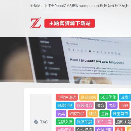
主题窝：专注于PbootCMS模板,wordpress模板,网站模板下
小程序源码
企业网站
SEO优化
游戏
服装定制
服装服饰
服饰
男装
西服
玩具
硅胶制品
饰品
金器
珠宝首饰
TAG
品牌女装
服装品牌
图片主题
摄影主
电脑配件
企业模板
仓储货架
美发