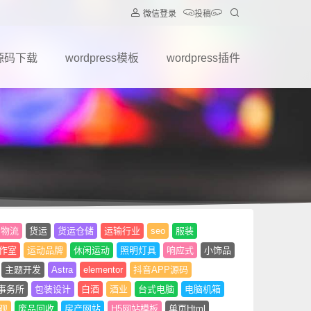
微信登录
投稿
源码下载
wordpress模板
wordpress插件
物流
货运
货运仓储
运输行业
seo
服装
作室
运动品牌
休闲运动
照明灯具
响应式
小饰品
主题开发
Astra
elementor
抖音APP源码
事务所
包装设计
白酒
酒业
台式电脑
电脑机箱
观
废品回收
房产网站
H5网站模板
单页Html