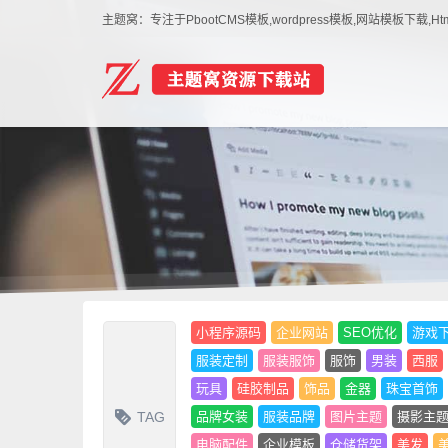
主题窝：专注于PbootCMS模板,wordpress模板,网站模板下
小程序源码
企业网站
SEO优化
游戏
服装定制
服装服饰
服饰
男装
西服
玩具
硅胶制品
饰品
金器
珠宝首饰
TAG
品牌女装
服装品牌
图片主题
摄影主
电脑配件
企业模板
仓储货架
美发