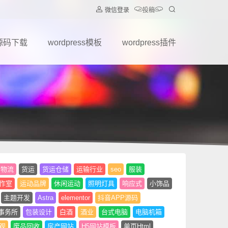
微信登录
投稿
源码下载
wordpress模板
wordpress插件
物流
货运
货运仓储
运输行业
seo
服装
作室
运动品牌
休闲运动
照明灯具
响应式
小饰品
主题开发
Astra
elementor
抖音APP源码
事务所
包装设计
白酒
酒业
台式电脑
电脑机箱
观
废品回收
房产网站
H5网站模板
单页Html