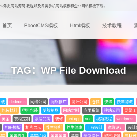
载,Html模板,网站源码,教程以及各类手机网站模板和企业网站模板下载。
首页
PbootCMS模板
Html模板
技术教程
TAG：WP File Download
下载
dedecms
网络公司
网络推广
设计公司
仓储
快递
快递物流
包装材料
塑料包装
塑胶制品
网站定制
应用系统
建站公司
网络工
黄金
衣柜定制
家居品牌
装修
uni-app
vue
视频教程
wordpress
题
相册模板
相片展示
养生会所
养生健康
工程设计
建筑设计
设计
美容
美容养生
美容机构
美容美甲
美甲
装修设计
城市规划
园林景