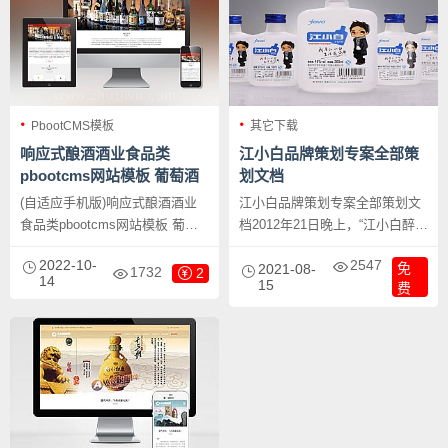
PbootCMS模板
其它下载
响应式酿酒酒业食品类
江小白品牌策划专案全部策
pbootcms网站模板 葡萄酒
划文档
黄酒类网站源码下载
(自适应手机版)响应式酿酒酒业
江小白品牌策划专案全部策划文
食品类pbootcms网站模板 葡萄
档2012年21日晚上，“江小白醉后
酒黄酒类网站源码下载，
真言互动派对””在成渝两地引得
2022-10-
2547
免
PbootCMS内核开发的网站模
70、80、90后集体嗨到新世界！
2021-08-
1732
2
14
15
费
板，该模板适用于酿酒酒业网
其中由100家餐馆组成的分会
站、黄酒酒类网站等企业，当然
场，不仅人满为患、且场面热闹
其他行业也可以做，只需要把文
非凡，由江小白酒业免付提供的
字图片换成其他行业的即可；
10000瓶白酒，更是备受年轻群
体的喜爱，在重庆主会场湖广会
馆及成都主会场举办的1000人
宴，只能用几个词语来形容现在
的80、90后：“敢喝、敢玩、感