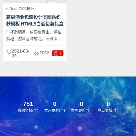
动”！从此拉开了江小白的序幕。
DedeCMS模板
高级酒业包装设计类网站织
梦模板 HTML5白酒包装礼盒
网站源码下载
举杯邀明月，放眼看青山，糟粕
落地，游鱼香味成龙。高级酒业
包装设计类网站织梦模板，以高
2021-03-
科技手段，采用国际先进设备，
2062
1
28
进行质量控制，充分实现了低
脂、低酸、绝对剔除甲醛及重金
属，具有酒香醇厚，绵甜爽净的
口感，不上头，不干喉，享天然
的特点。HTML5白酒包装礼盒网
站源码下载，从选料—酿酒—化
验—灌装—检测等，处处做到精
751
0
0
0
益求精。
资源个数(个)
本月更新(个)
本周更新(个)
今日更新(个)