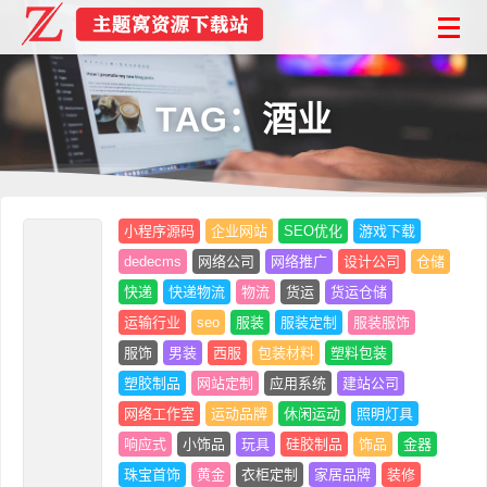
TAG：酒业
小程序源码
企业网站
SEO优化
游戏下载
dedecms
网络公司
网络推广
设计公司
仓储
快递
快递物流
物流
货运
货运仓储
运输行业
seo
服装
服装定制
服装服饰
服饰
男装
西服
包装材料
塑料包装
塑胶制品
网站定制
应用系统
建站公司
网络工作室
运动品牌
休闲运动
照明灯具
响应式
小饰品
玩具
硅胶制品
饰品
金器
珠宝首饰
黄金
衣柜定制
家居品牌
装修