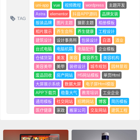
uni-app
vue
视频教程
wordpress
主题开发
Astra
elementor
抖音APP源码
品牌女装
TAG
服装品牌
图片主题
摄影主题
相册模板
相片展示
养生会所
养生健康
工程设计
建筑设计
设计事务所
包装设计
白酒
酒业
台式电脑
电脑机箱
电脑配件
企业模板
仓储货架
美发
美容
美容养生
美容机构
美容美甲
美甲
装修设计
城市规划
园林景观
废品回收
房产网站
H5网站模板
单页Html
大屏展示系统
数据大屏
电子屏Html模版
APP下载页
稳重大气
教育培训
工业企业
通用模板
社交网站
招聘网站
博客
简历模板
医疗健康
家政
搬家公司
交友网站
建筑工程