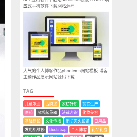
应式手机软件下载网站源码
大气的个人博客作品pbootcms网站模板 博客
主题作品展示网站源码下载
TAG
儿童歌曲
古腾堡
家纺针织
钢铁生产
医药
吊塔起重器
法律咨询
化妆美容
基础建设
文化传播
消防灭火设备
日用品
发电机维修
Bootstrap
个人博客
礼品礼盒