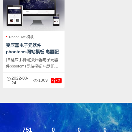
PbootCMS模板
变压器电子元器件
pbootcms网站模板 电器配
件网站源码下载
(自适应手机端)变压器电子元器
件pbootcms网站模板 电器配件
网站源码下载，PbootCMS内核
2022-09-
开发的网站模板，该模板适用于
1309
2
24
变压器网站、电器配件网站等企
业，当然其他行业也可以做，只
需要把文字图片换成其他行业的
即可；
751
0
0
0