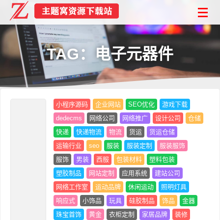
TAG：电子元器件
小程序源码
企业网站
SEO优化
游戏下载
dedecms
网络公司
网络推广
设计公司
仓储
快递
快递物流
物流
货运
货运仓储
运输行业
seo
服装
服装定制
服装服饰
服饰
男装
西服
包装材料
塑料包装
塑胶制品
网站定制
应用系统
建站公司
网络工作室
运动品牌
休闲运动
照明灯具
响应式
小饰品
玩具
硅胶制品
饰品
金器
珠宝首饰
黄金
衣柜定制
家居品牌
装修