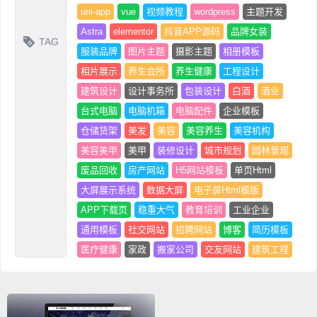
uni-app
vue
视频教程
wordpress
主题开发
Astra
elementor
抖音APP源码
品牌女装
TAG
服装品牌
图片主题
摄影主题
相册模板
相片展示
养生会所
养生健康
工程设计
建筑设计
设计事务所
包装设计
白酒
酒业
台式电脑
电脑机箱
电脑配件
企业模板
仓储货架
美发
美容
美容养生
美容机构
美容美甲
美甲
装修设计
城市规划
园林景观
废品回收
房产网站
H5网站模板
单页Html
大屏展示系统
数据大屏
电子屏Html模版
APP下载页
稳重大气
教育培训
工业企业
通用模板
社交网站
招聘网站
博客
简历模板
医疗健康
家政
搬家公司
交友网站
建筑工程