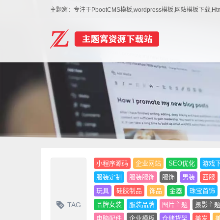
主题窝：专注于PbootCMS模板,wordpress模板,网站模板下
小程序源码
企业网站
SEO优化
游戏
服装定制
服装服饰
服饰
男装
西服
玩具
硅胶制品
饰品
金器
珠宝首饰
TAG
品牌女装
服装品牌
图片主题
摄影主
电脑配件
企业模板
仓储货架
美发