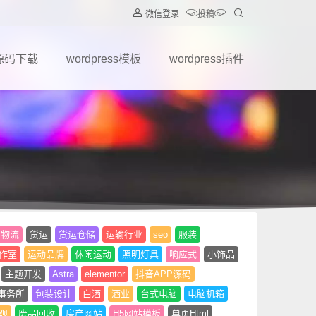
微信登录
投稿
源码下载
wordpress模板
wordpress插件
物流
货运
货运仓储
运输行业
seo
服装
作室
运动品牌
休闲运动
照明灯具
响应式
小饰品
主题开发
Astra
elementor
抖音APP源码
事务所
包装设计
白酒
酒业
台式电脑
电脑机箱
观
废品回收
房产网站
H5网站模板
单页Html