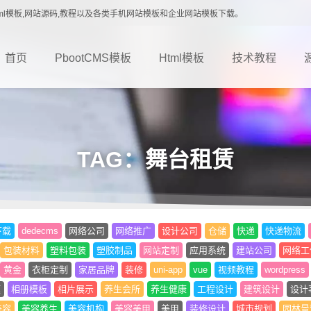
载,Html模板,网站源码,教程以及各类手机网站模板和企业网站模板下载。
首页
PbootCMS模板
Html模板
技术教程
TAG：舞台租赁
下载
dedecms
网络公司
网络推广
设计公司
仓储
快递
快递物流
包装材料
塑料包装
塑胶制品
网站定制
应用系统
建站公司
网络工
黄金
衣柜定制
家居品牌
装修
uni-app
vue
视频教程
wordpress
题
相册模板
相片展示
养生会所
养生健康
工程设计
建筑设计
设计
美容
美容养生
美容机构
美容美甲
美甲
装修设计
城市规划
园林景