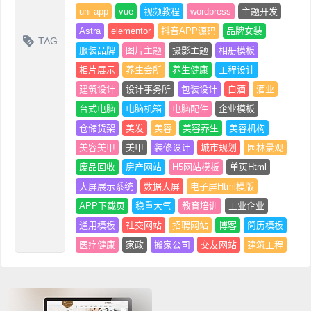
uni-app
vue
视频教程
wordpress
主题开发
Astra
elementor
抖音APP源码
品牌女装
TAG
服装品牌
图片主题
摄影主题
相册模板
相片展示
养生会所
养生健康
工程设计
建筑设计
设计事务所
包装设计
白酒
酒业
台式电脑
电脑机箱
电脑配件
企业模板
仓储货架
美发
美容
美容养生
美容机构
美容美甲
美甲
装修设计
城市规划
园林景观
废品回收
房产网站
H5网站模板
单页Html
大屏展示系统
数据大屏
电子屏Html模版
APP下载页
稳重大气
教育培训
工业企业
通用模板
社交网站
招聘网站
博客
简历模板
医疗健康
家政
搬家公司
交友网站
建筑工程