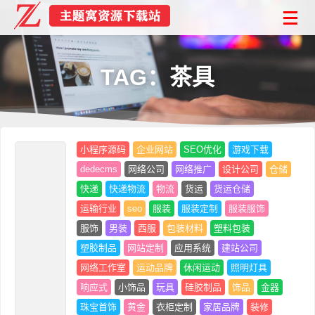
TAG：茶具
小程序源码
企业网站
SEO优化
游戏下载
dedecms
网络公司
网络推广
设计公司
仓储
快递
快递物流
物流
货运
货运仓储
运输行业
seo
服装
服装定制
服装服饰
服饰
男装
西服
包装材料
塑料包装
塑胶制品
网站定制
应用系统
建站公司
网络工作室
运动品牌
休闲运动
照明灯具
响应式
小饰品
玩具
硅胶制品
饰品
金器
珠宝首饰
黄金
衣柜定制
家居品牌
装修