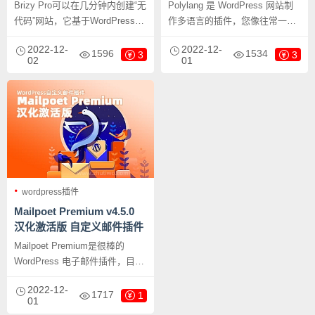
编辑器
Brizy Pro可以在几分钟内创建“无
Polylang 是 WordPress 网站制
代码”网站，它基于WordPress，
作多语言的插件，您像往常一样
所有元素都可以实现拖放式构
编写帖子、页面并创建类别和帖
2022-12-
2022-12-
建，用于创建整站模板或单个页
子标签，为它们中的每一个定义
1596
1534
3
3
02
01
面都是非常出色的。功能可以与
语言，选择翻译它们，Polylang
Elementor媲美，但相较来说更轻
可帮您会做到一切。 该插件集成
量，更方便，插件集成的大量设
自动或专业翻译。
计模板可以一键导入。
wordpress插件
Mailpoet Premium v4.5.0
汉化激活版 自定义邮件插件
Mailpoet Premium是很棒的
WordPress 电子邮件插件，目前
有已超过 500,000 个网站正在使
2022-12-
用 MailPoet 与他们的订阅客户保
1717
1
01
持联系，MailPoet 可与