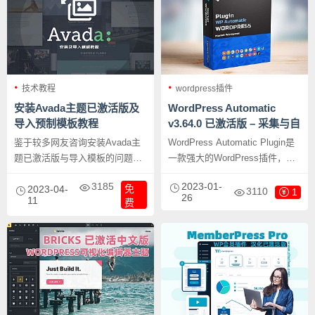
技术教程
wordpress插件
安装Avada主题已激活版及
WordPress Automatic
导入预制模板教程
v3.64.0 已激活版 – 采集与自
动发布插件
鉴于较多网友咨询安装Avada主
WordPress Automatic Plugin是
题已激活版与导入模板的问题，
一款强大的WordPress插件，可
故发此文，希望对大家有所帮
以自动采集各种类型的内容，可
3185
2023-01-
免
助。本文以Avada主题v7.7.1中
2023-04-
以从Youtube、Twitter等流行网站
3110
1
26
11
费
文汉化版为例。
使用API导入内容，也可以自动
从亚马逊、eBay、沃尔玛等网站
采集商品信息，并将其自动发布
到WordPress。此外，该插件还
可以根据要求设置销售联盟的购
买链接，帮助你轻松利用
WordPress赚钱。