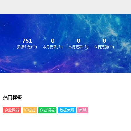
Wordpress无缝协作，发送精美
页面的电子邮件。每次都有把邮
件发送到收件箱，创建大批忠实
订阅者，本插件自带大量精心设
计的电子邮件模板供您选择，此
外，你还可直接从您的媒体库快
751
0
0
0
速添加内容和图像。 无需将文件
资源个数(个)
本月更新(个)
本周更新(个)
今日更新(个)
上传到第三方服务，一切就绪，
随时可以在您的 WordPress 仪表
板中使用。
热门标签
企业网站
响应式
企业模板
数据大屏
商城