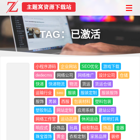
TAG：已激活
小程序源码
企业网站
SEO优化
游戏下载
dedecms
网络公司
网络推广
设计公司
仓储
快递
快递物流
物流
货运
货运仓储
运输行业
seo
服装
服装定制
服装服饰
服饰
男装
西服
包装材料
塑料包装
塑胶制品
网站定制
应用系统
建站公司
网络工作室
运动品牌
休闲运动
照明灯具
响应式
小饰品
玩具
硅胶制品
饰品
金器
珠宝首饰
黄金
衣柜定制
家居品牌
装修