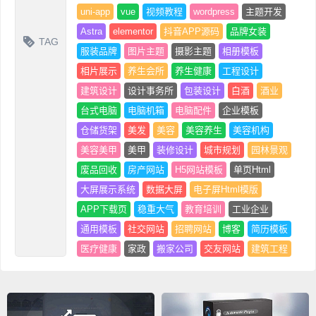
uni-app
vue
视频教程
wordpress
主题开发
Astra
elementor
抖音APP源码
品牌女装
TAG
服装品牌
图片主题
摄影主题
相册模板
相片展示
养生会所
养生健康
工程设计
建筑设计
设计事务所
包装设计
白酒
酒业
台式电脑
电脑机箱
电脑配件
企业模板
仓储货架
美发
美容
美容养生
美容机构
美容美甲
美甲
装修设计
城市规划
园林景观
废品回收
房产网站
H5网站模板
单页Html
大屏展示系统
数据大屏
电子屏Html模版
APP下载页
稳重大气
教育培训
工业企业
通用模板
社交网站
招聘网站
博客
简历模板
医疗健康
家政
搬家公司
交友网站
建筑工程