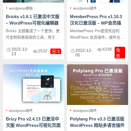
wordpress模板
wordpress插件
Bricks v1.6.1 已激活中文版
MemberPress Pro v1.10.3
– WordPress可视化编辑器
汉化已激活版 – WP会员插
主题
件 含组件
Bricks 主题集成了一个更快、更
MemberPress Pro是受欢迎的
可定制和更高效的工具，用于可
WordPress 会员插件。插件允许
视化设计整个WordPress站点。
限制对 WordPress 网站上所有内
2022-12-
4238
免
它颠覆了 WordPress 主题的传统
容的访问，包括页面、帖子、类
2022-12-
2532
3
13
05
费
模式，Bricks 安装后默认未预制
别、标签和上传的文件等。
任何布局，而是交给用户像搭积
木一样完全自定义，大家设计出
来的网站不再千篇一律。
wordpress插件
wordpress插件
Brizy Pro v2.4.13 已激活中
Polylang Pro v3.3 已激活版
文版 WordPress可视化页面
WordPress 网站多语言插件