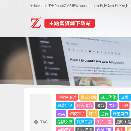
主题窝：专注于PbootCMS模板,wordpress模板,网站模板下
小程序源码
企业网站
SEO优化
游戏
服装定制
服装服饰
服饰
男装
西服
玩具
硅胶制品
饰品
金器
珠宝首饰
TAG
品牌女装
服装品牌
图片主题
摄影主
电脑配件
企业模板
仓储货架
美发