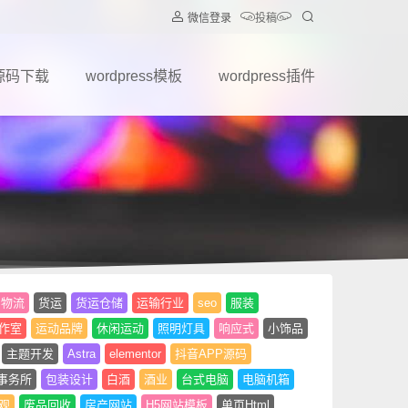
微信登录
投稿
源码下载
wordpress模板
wordpress插件
物流
货运
货运仓储
运输行业
seo
服装
作室
运动品牌
休闲运动
照明灯具
响应式
小饰品
主题开发
Astra
elementor
抖音APP源码
事务所
包装设计
白酒
酒业
台式电脑
电脑机箱
观
废品回收
房产网站
H5网站模板
单页Html