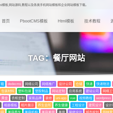
载,Html模板,网站源码,教程以及各类手机网站模板和企业网站模板下载。
首页
PbootCMS模板
Html模板
技术教程
TAG：餐厅网站
下载
dedecms
网络公司
网络推广
设计公司
仓储
快递
快递物流
包装材料
塑料包装
塑胶制品
网站定制
应用系统
建站公司
网络工
黄金
衣柜定制
家居品牌
装修
uni-app
vue
视频教程
wordpress
题
相册模板
相片展示
养生会所
养生健康
工程设计
建筑设计
设计
美容
美容养生
美容机构
美容美甲
美甲
装修设计
城市规划
园林景