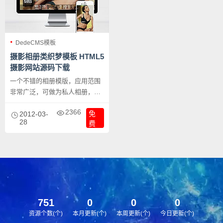
DedeCMS模板
摄影相册类织梦模板 HTML5
摄影网站源码下载
一个不错的相册模版，应用范围
非常广泛，可做为私人相册，公
司相册等，也可做为摄影爱好者
2366
免
的相册展示，即可展示相片，也
2012-03-
28
费
可进行公司各方面的介绍，是一
个不错的模版。
751
0
0
0
资源个数(个)
本月更新(个)
本周更新(个)
今日更新(个)