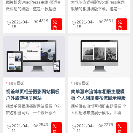
图片博客WordPress主题 很适合
大气响应式摄影WordPress主题
做相册的模版，这是一款超极好
很酷的相册模版下载，这是一款
看的WordPress摄影相册主题，
超极好看的WordPress摄影相册
4819
2631
免
免
它适用于投影工作者或是作为图
2021-04-
主题，它适用于投影工作者或是
2021-04-
15
15
费
费
片展示的Wordpress网站，响应
作为图片展示的Wordpress网
式部局，无缝支持手机、平板、
站，响应式部局，无缝支持手
电脑，并且页面使用了无刷新加
机、平板、电脑，并且页面使用
载，用户体验非常的棒。
了无刷新加载，用户体验非常的
棒。
Html模板
Html模板
视差单页相册摄影网站模板
简单瀑布流博客相册主题模
户外旅游相册网站
板 个人相册瀑布流展示模版
视差单页相册摄影网站模板 户外
简单瀑布流博客相册主题模板 个
旅游相册网站，一个设计感不错
人相册瀑布流展示模版，此模板
的相册网站模版，给喜欢户外旅
适合个人相册以及博客使用，整
2543
2279
免
免
游的你。
2021-04-
体为瀑布流布局，干净简洁。
2021-04-
11
11
费
费