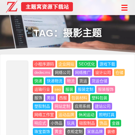
TAG：摄影主题
小程序源码
企业网站
SEO优化
游戏下载
dedecms
网络公司
网络推广
设计公司
仓储
快递
快递物流
物流
货运
货运仓储
运输行业
seo
服装
服装定制
服装服饰
服饰
男装
西服
包装材料
塑料包装
塑胶制品
网站定制
应用系统
建站公司
网络工作室
运动品牌
休闲运动
照明灯具
响应式
小饰品
玩具
硅胶制品
饰品
金器
珠宝首饰
黄金
衣柜定制
家居品牌
装修