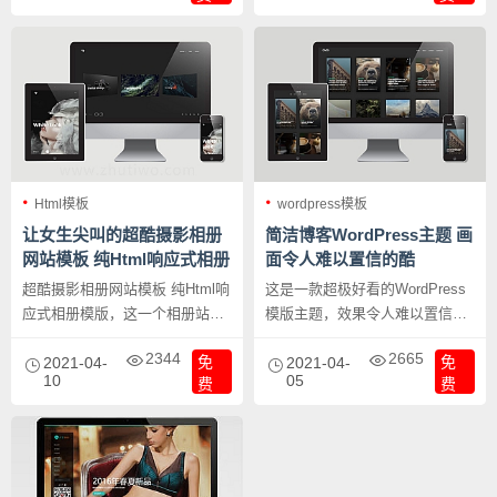
Html模板
wordpress模板
让女生尖叫的超酷摄影相册
简洁博客WordPress主题 画
网站模板 纯Html响应式相册
面令人难以置信的酷
模版
超酷摄影相册网站模板 纯Html响
这是一款超极好看的WordPress
应式相册模版，这一个相册站长
模版主题，效果令人难以置信的
都特别喜欢，推荐给大家，拿去
酷，独特的设计，与其它主题与
2344
2665
免
免
耍酷绝对帅到爆，女生见到了一
2021-04-
众不同之处是在于使用了新型的
2021-04-
10
05
费
费
定哇塞的相册酷模版。
WordPress REST API获得了极
佳的AJAX用户体验，非常值得
一用的一个模版。