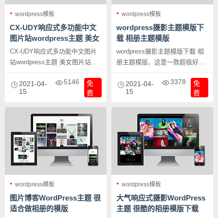
wordpress模板
wordpress模板
CX-UDY响应式多功能中文
wordpress摄影主题模版下
图片站wordpress主题 美女
载 相册主题模版
图片站模版下载
CX-UDY响应式多功能中文图片
wordpress摄影主题模版下载 相
站wordpress主题 美女图片站模
册主题模版，这是一款超极好看
版下载，本套主题模版CX-UDY
的WordPress模版主题，效果令
5146
3378
免
免
是基于wordpress开源程序开发的
2021-04-
人难以置信的酷，独特的设计，
2021-04-
15
15
费
费
成品模板，目前WP的主题市场
主题可全屏展示十分亮眼，而且
专业的图片主题稀缺，主要原因
兼具了视网膜优化，所以是一款
就是图片主题相对会博客主题来
非常有创意又好用的主题。
说开发难度更大更繁杂，在大多
数用户的心中WP已经定位成了
博客程序，但是WP目前的发展
趋势已经覆盖的比较广泛了企业
站、博客站、图片站、多媒体分
享站、下载站都可以通过WP更
wordpress模板
wordpress模板
方便的实现。
图片博客WordPress主题 很
大气响应式摄影WordPress
适合做相册的模版
主题 很酷的相册模版下载