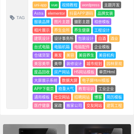
uni-app
vue
视频教程
wordpress
主题开发
Astra
elementor
抖音APP源码
品牌女装
TAG
服装品牌
图片主题
摄影主题
相册模板
相片展示
养生会所
养生健康
工程设计
建筑设计
设计事务所
包装设计
白酒
酒业
台式电脑
电脑机箱
电脑配件
企业模板
仓储货架
美发
美容
美容养生
美容机构
美容美甲
美甲
装修设计
城市规划
园林景观
废品回收
房产网站
H5网站模板
单页Html
大屏展示系统
数据大屏
电子屏Html模版
APP下载页
稳重大气
教育培训
工业企业
通用模板
社交网站
招聘网站
博客
简历模板
医疗健康
家政
搬家公司
交友网站
建筑工程