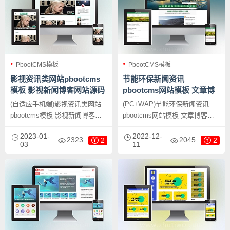
PbootCMS模板
PbootCMS模板
影视资讯类网站pbootcms
节能环保新闻资讯
模板 影视新闻博客网站源码
pbootcms网站模板 文章博
下载
客类地方新闻网站源码下载
(自适应手机端)影视资讯类网站
(PC+WAP)节能环保新闻资讯
pbootcms模板 影视新闻博客网
pbootcms网站模板 文章博客类
站源码下载，这是一款用于开发
地方新闻网站源码下载，
2023-01-
2022-12-
影视资讯网站、新闻博客网站等
PbootCMS内核开发的网站模
2323
2045
2
2
03
11
企业的网站模板，使用
板，该模板适用于新闻资讯网
PbootCMS 内核开发。这款模板
站、文章博客网站等企业，当然
也可用于其他行业，只需更改文
其他行业也可以做，只需要把文
字和图片即可。它可以自适应手
字图片换成其他行业的即可；
机端，同时拥有一个简单易用的
后台，数据实时同步。这款模板
附带测试数据。