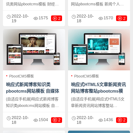
讯类网站pbootcms模板 财经新
网站pbootcms模板 新闻个人博
闻资讯网站源码下载，
客网站源码下载，PbootCMS内
2022-10-
2022-10-
PbootCMS内核开发的网站模
核开发的网站模板，该模板适用
1575
1570
2
2
19
18
板，该模板适用于新闻博客网
于新闻资讯网站模板、个人博客
站、新闻资讯网站等企业，当然
网站源码等企业，当然其他行业
其他行业也可以做，只需要把文
也可以做，只需要把文字图片换
字图片换成其他行业的即可；
成其他行业的即可；
PbootCMS模板
PbootCMS模板
响应式新闻博客知识类
响应式HTML5文章新闻资讯
pbootcms网站模板 自媒体
网站博客整站pbootcms模
运营博客网站源码下载
板 创业博客类网站源码下载
(自适应手机端)响应式新闻博客
(自适应手机端)响应式HTML5文
知识类pbootcms网站模板 自媒
章新闻资讯网站博客整站
体运营博客网站源码下载，
pbootcms模板 创业博客类网站
2022-10-
2022-10-
PbootCMS内核开发的网站模
源码下载，PbootCMS内核开发
1504
1436
2
2
18
18
板，该模板适用于新闻博客网
的网站模板，该模板适用于
站、自媒体运营网站等企业，当
pbootcms博客网站、博客资讯类