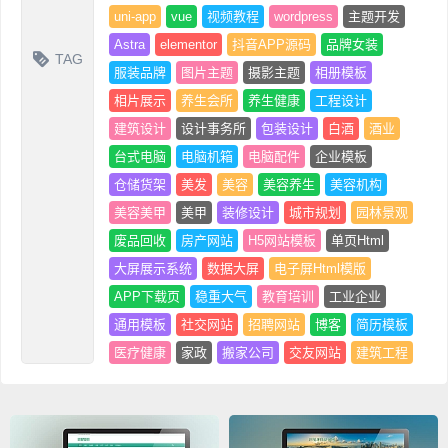
uni-app
vue
视频教程
wordpress
主题开发
Astra
elementor
抖音APP源码
品牌女装
TAG
服装品牌
图片主题
摄影主题
相册模板
相片展示
养生会所
养生健康
工程设计
建筑设计
设计事务所
包装设计
白酒
酒业
台式电脑
电脑机箱
电脑配件
企业模板
仓储货架
美发
美容
美容养生
美容机构
美容美甲
美甲
装修设计
城市规划
园林景观
废品回收
房产网站
H5网站模板
单页Html
大屏展示系统
数据大屏
电子屏Html模版
APP下载页
稳重大气
教育培训
工业企业
通用模板
社交网站
招聘网站
博客
简历模板
医疗健康
家政
搬家公司
交友网站
建筑工程