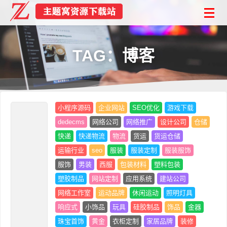
TAG：博客
小程序源码
企业网站
SEO优化
游戏下载
dedecms
网络公司
网络推广
设计公司
仓储
快递
快递物流
物流
货运
货运仓储
运输行业
seo
服装
服装定制
服装服饰
服饰
男装
西服
包装材料
塑料包装
塑胶制品
网站定制
应用系统
建站公司
网络工作室
运动品牌
休闲运动
照明灯具
响应式
小饰品
玩具
硅胶制品
饰品
金器
珠宝首饰
黄金
衣柜定制
家居品牌
装修