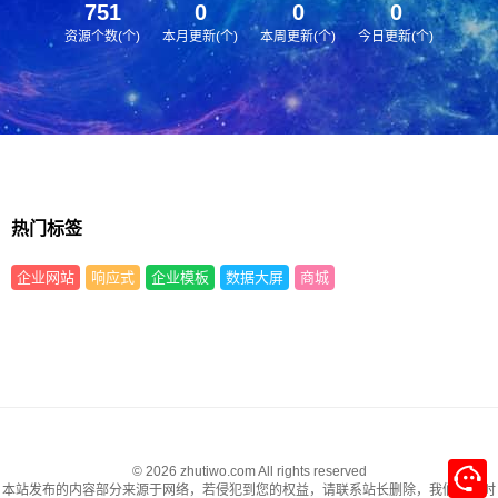
751
0
0
0
资源个数(个)
本月更新(个)
本周更新(个)
今日更新(个)
热门标签
企业网站
响应式
企业模板
数据大屏
商城
© 2026 zhutiwo.com All rights reserved
本站发布的内容部分来源于网络，若侵犯到您的权益，请联系站长删除，我们将及时