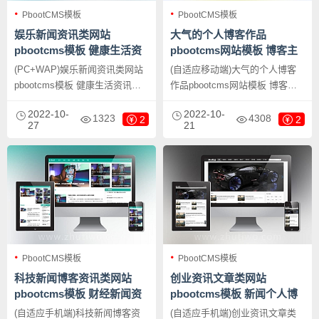
PbootCMS模板
PbootCMS模板
娱乐新闻资讯类网站
大气的个人博客作品
pbootcms模板 健康生活资
pbootcms网站模板 博客主
讯博客网站源码下载
题作品展示网站源码下载
(PC+WAP)娱乐新闻资讯类网站
(自适应移动端)大气的个人博客
pbootcms模板 健康生活资讯博
作品pbootcms网站模板 博客主
客网站源码下载，PbootCMS内
题作品展示网站源码下载，
2022-10-
2022-10-
核开发的网站模板，该模板适用
PbootCMS内核开发的网站模
1323
4308
2
2
27
21
于新闻资讯网站、新闻博客网站
板，该模板适用于个人博客网
等企业，当然其他行业也可以
站、作品展示网站等企业，当然
做，只需要把文字图片换成其他
其他行业也可以做，只需要把文
行业的即可；
字图片换成其他行业的即可；
PbootCMS模板
PbootCMS模板
科技新闻博客资讯类网站
创业资讯文章类网站
pbootcms模板 财经新闻资
pbootcms模板 新闻个人博
讯网站源码下载
客网站源码下载
(自适应手机端)科技新闻博客资
(自适应手机端)创业资讯文章类