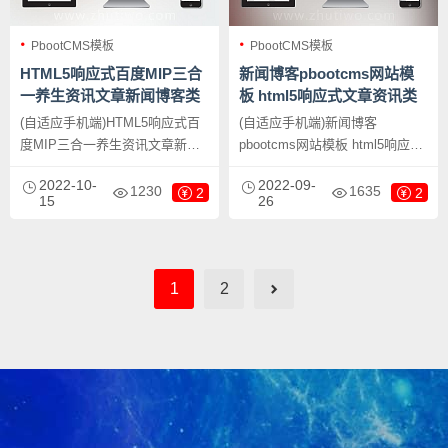
PbootCMS模板
PbootCMS模板
HTML5响应式百度MIP三合
新闻博客pbootcms网站模
一养生资讯文章新闻博客类
板 html5响应式文章资讯类
pbootcms模板
网站源码下载
(自适应手机端)HTML5响应式百
(自适应手机端)新闻博客
度MIP三合一养生资讯文章新闻
pbootcms网站模板 html5响应式
博客类pbootcms模板，
文章资讯类网站源码下载，
2022-10-
2022-09-
PbootCMS内核开发的网站模
PbootCMS内核开发的网站模
1230
1635
2
2
15
26
板，该模板适用于新闻博客网
板，该模板适用于新闻博客网
站、养生资讯网站等企业，当然
站、文章资讯网站等企业，当然
其他行业也可以做，只需要把文
其他行业也可以做，只需要把文
字图片换成其他行业的即可；
字图片换成其他行业的即可；
1
2