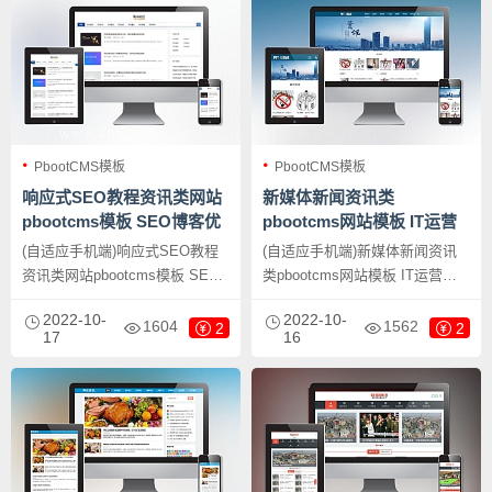
然其他行业也可以做，只需要把
网站等企业，当然其他行业也可
文字图片换成其他行业的即可；
以做，只需要把文字图片换成其
他行业的即可；
PbootCMS模板
PbootCMS模板
响应式SEO教程资讯类网站
新媒体新闻资讯类
pbootcms模板 SEO博客优
pbootcms网站模板 IT运营
化网站源码下载
博客网站源码下载
(自适应手机端)响应式SEO教程
(自适应手机端)新媒体新闻资讯
资讯类网站pbootcms模板 SEO
类pbootcms网站模板 IT运营博
博客优化网站源码下载，
客网站源码下载，PbootCMS内
2022-10-
2022-10-
PbootCMS内核开发的网站模
核开发的网站模板，该模板适用
1604
1562
2
2
17
16
板，该模板适用于seo优化网
于新媒体资讯网站、IT运营博客
站、seo博客网站等企业，当然
网站等企业，当然其他行业也可
其他行业也可以做，只需要把文
以做，只需要把文字图片换成其
字图片换成其他行业的即可；
他行业的即可；