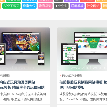
APP下载页
稳重大气
教育培训
工业企业
通用模板
社交网站
招
CMS模板
PbootCMS模板
5响应式玩具动漫类网站
硅胶橡胶玩具制品网站模板 
tcms模板 响适应卡通玩偶网站
胶用品网站模板
载
手机端)HTML5响应式玩具动漫类网
硅胶橡胶玩具制品网站模板 硅胶
tcms模板 响适应卡通玩偶网站源码
板，PbootCMS内核开发的网站
bootCMS内核开发的网站模板，该
板适用于硅胶橡胶制品、营销型玩