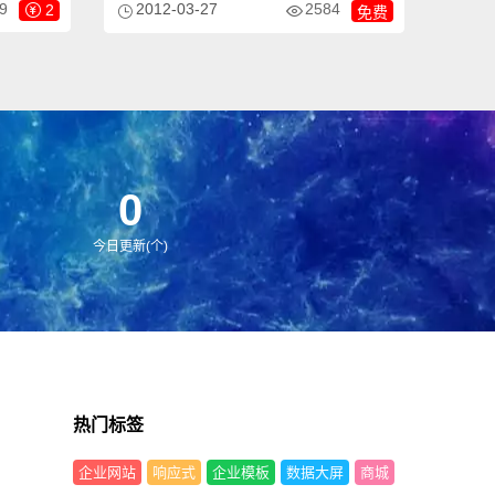
9
2584
2012-03-27
2
免费
需要把文
常流行的全屏自适应布局设计，且栏目列表
应，同一
以简洁，非常时尚，且大气。页面根据分辨
！附带测
率大小而自动响应式排版，很大程度上改善
了页面宽度兼容问题，适应大部分显示器分
辨率尺寸哦。模板整体以时尚为主色调，适
合做各种类型的网站。
0
今日更新(个)
热门标签
企业网站
响应式
企业模板
数据大屏
商城