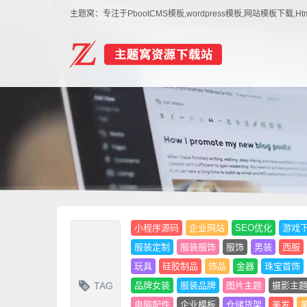
主题窝：专注于PbootCMS模板,wordpress模板,网站模板下
小程序源码
企业网站
SEO优化
游戏
服装定制
服装服饰
服饰
男装
西服
玩具
硅胶制品
饰品
金器
珠宝首饰
TAG
品牌女装
服装品牌
图片主题
摄影主
电脑配件
企业模板
仓储货架
美发