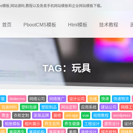
载,Html模板,网站源码,教程以及各类手机网站模板和企业网站模板下载。
首页
PbootCMS模板
Html模板
技术教程
TAG：玩具
下载
dedecms
网络公司
网络推广
设计公司
仓储
快递
快递物流
包装材料
塑料包装
塑胶制品
网站定制
应用系统
建站公司
网络工
黄金
衣柜定制
家居品牌
装修
uni-app
vue
视频教程
wordpress
题
相册模板
相片展示
养生会所
养生健康
工程设计
建筑设计
设计
美容
美容养生
美容机构
美容美甲
美甲
装修设计
城市规划
园林景