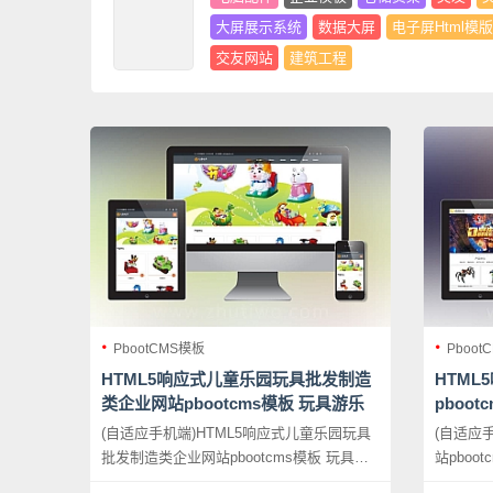
大屏展示系统
数据大屏
电子屏Html模版
交友网站
建筑工程
PbootCMS模板
Pboot
HTML5响应式儿童乐园玩具批发制造
HTML
类企业网站pbootcms模板 玩具游乐
pboo
设施网站源码下载
源码下
(自适应手机端)HTML5响应式儿童乐园玩具
(自适应
批发制造类企业网站pbootcms模板 玩具游
站pboo
乐设施网站源码下载，PbootCMS内核开发
下载，P