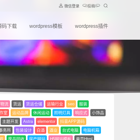
微信登录
投稿
源码下载
wordpress模板
wordpress插件
物流
货运
货运仓储
运输行业
seo
服装
作室
运动品牌
休闲运动
照明灯具
响应式
小饰品
主题开发
Astra
elementor
抖音APP源码
事务所
包装设计
白酒
酒业
台式电脑
电脑机箱
观
废品回收
房产网站
H5网站模板
单页Html