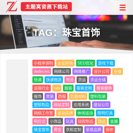
TAG：珠宝首饰
小程序源码
企业网站
SEO优化
游戏下载
dedecms
网络公司
网络推广
设计公司
仓储
快递
快递物流
物流
货运
货运仓储
运输行业
seo
服装
服装定制
服装服饰
服饰
男装
西服
包装材料
塑料包装
塑胶制品
网站定制
应用系统
建站公司
网络工作室
运动品牌
休闲运动
照明灯具
响应式
小饰品
玩具
硅胶制品
饰品
金器
珠宝首饰
黄金
衣柜定制
家居品牌
装修