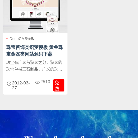
DedeCMS模板
珠宝首饰类织梦模板 黄金珠
宝金器类网站源码下载
珠宝有广义与狭义之分，狭义的
珠宝单指玉石制品，广义的珠宝
应包括金、银以及天然材料（矿
2510
免
物、岩石、生物等）制成的，具
2012-03-
27
费
有一定价值…本套织梦模板以时
尚为主，采用现在非常流行的全
屏自适应布局设计，且栏目列表
以简洁，非常时尚，且大气。页
面根据分辨率大小而自动响应式
排版，很大程度上改善了页面宽
度兼容问题，适应大部分显示器
751
0
0
0
分辨率尺寸哦。