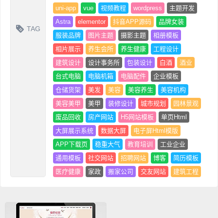
uni-app
vue
视频教程
wordpress
主题开发
Astra
elementor
抖音APP源码
品牌女装
TAG
服装品牌
图片主题
摄影主题
相册模板
相片展示
养生会所
养生健康
工程设计
建筑设计
设计事务所
包装设计
白酒
酒业
台式电脑
电脑机箱
电脑配件
企业模板
仓储货架
美发
美容
美容养生
美容机构
美容美甲
美甲
装修设计
城市规划
园林景观
废品回收
房产网站
H5网站模板
单页Html
大屏展示系统
数据大屏
电子屏Html模版
APP下载页
稳重大气
教育培训
工业企业
通用模板
社交网站
招聘网站
博客
简历模板
医疗健康
家政
搬家公司
交友网站
建筑工程