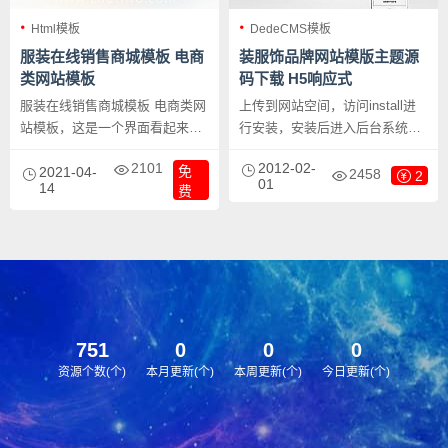
Html模板
DedeCMS模板
服装在线销售商城模板 电商
装服饰品牌网站模版主题源
类网站模板
码下载 H5响应式
服装在线销售商城模板 电商类网
上传到网站空间，访问install进
站模板，这是一个界面看起来非
行安装，安装后进入后台系统设
常干净整洁的服装类电商网站，
置里的数据库备份/还原，选择还
2101
2012-02-
免
用于鞋帽穿搭之类的在线销售商
2021-04-
原数据即可使用，还原后的后台
2458
2
01
14
费
城也是不错的选择。首页共6种不
帐号密码均为admin。网站手工
同设计风格界面供选择，具体请
DIV css，代码精简，首页排版
看演示。
整洁大方、布局合理、利于
SEO、图文并茂、静态HTML。
751
0
0
0
资源个数(个)
本月更新(个)
本周更新(个)
今日更新(个)