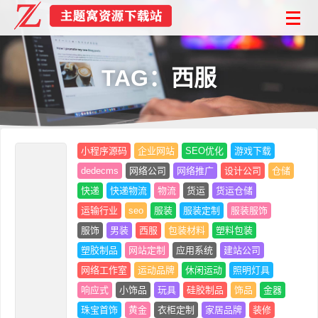
TAG：西服
小程序源码
企业网站
SEO优化
游戏下载
dedecms
网络公司
网络推广
设计公司
仓储
快递
快递物流
物流
货运
货运仓储
运输行业
seo
服装
服装定制
服装服饰
服饰
男装
西服
包装材料
塑料包装
塑胶制品
网站定制
应用系统
建站公司
网络工作室
运动品牌
休闲运动
照明灯具
响应式
小饰品
玩具
硅胶制品
饰品
金器
珠宝首饰
黄金
衣柜定制
家居品牌
装修