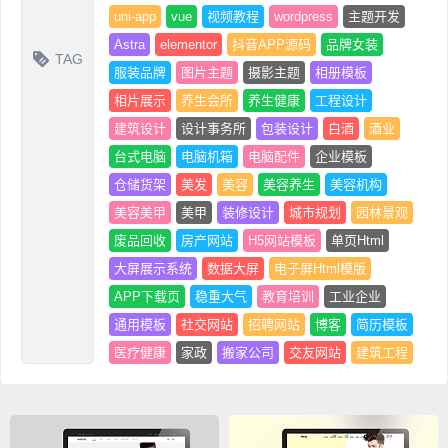
uni-app
vue
视频教程
wordpress
主题开发
Astra
elementor
抖音APP源码
品牌女装
TAG
服装品牌
图片主题
摄影主题
相册模板
相片展示
养生会所
养生健康
工程设计
建筑设计
设计事务所
包装设计
白酒
酒业
台式电脑
电脑机箱
电脑配件
企业模板
仓储货架
美发
美容
美容养生
美容机构
美容美甲
美甲
装修设计
城市规划
园林景观
废品回收
房产网站
H5网站模板
单页Html
大屏展示系统
数据大屏
电子屏Html模版
APP下载页
稳重大气
教育培训
工业企业
通用模板
社交网站
招聘网站
博客
简历模板
医疗健康
家政
搬家公司
交友网站
建筑工程