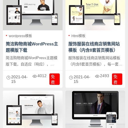
wordpress模板
Html模板
简洁购物商城WordPress主
服饰服装在线商店销售网站
题模版下载
模板（内含8套首页模板）
简洁购物商城WordPress主题模
服饰服装在线商店销售网站模板
版下载，自适应（响应），
（内含8套首页模板），每一套模
WooCommerce，4个头部类型，
板风格变化也挺大的，运营项目
4012
2493
免
免
布局搭建，Layer 幻灯片，
2021-04-
不错的选择，可以定期更换不同
2021-04-
15
15
费
费
WPML ，Mega 菜单，置顶菜
风格。
单，2个博客布局，AJAX 联系表
单，55个自定义布局搭建，SEO
等。本wordpress模版适合电商行
业使用，界面清爽时尚，适合服
装、家具等行业，功能强大，美
观大方。