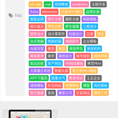
uni-app
vue
视频教程
wordpress
主题开发
Astra
elementor
抖音APP源码
品牌女装
TAG
服装品牌
图片主题
摄影主题
相册模板
相片展示
养生会所
养生健康
工程设计
建筑设计
设计事务所
包装设计
白酒
酒业
台式电脑
电脑机箱
电脑配件
企业模板
仓储货架
美发
美容
美容养生
美容机构
美容美甲
美甲
装修设计
城市规划
园林景观
废品回收
房产网站
H5网站模板
单页Html
大屏展示系统
数据大屏
电子屏Html模版
APP下载页
稳重大气
教育培训
工业企业
通用模板
社交网站
招聘网站
博客
简历模板
医疗健康
家政
搬家公司
交友网站
建筑工程