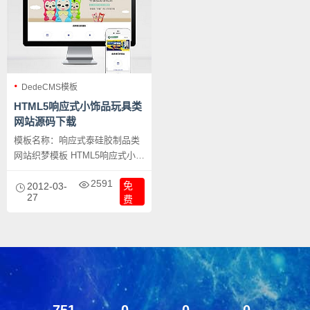
DedeCMS模板
HTML5响应式小饰品玩具类
网站源码下载
模板名称：响应式泰硅胶制品类
网站织梦模板 HTML5响应式小饰
品玩具类网站源码下载，本套织
2591
免
梦模板以时尚为主，采用现在非
2012-03-
27
费
常流行的全屏自适应布局设计，
且栏目列表以简洁，非常时尚，
且大气。页面根据分辨率大小而
自动响应式排版，很大程度上改
善了页面宽度兼容问题，适应大
部分显示器分辨率尺寸哦。模板
整体以时尚为主色调，适合做各
751
0
0
0
种类型的网站。