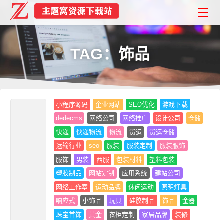
TAG：饰品
小程序源码
企业网站
SEO优化
游戏下载
dedecms
网络公司
网络推广
设计公司
仓储
快递
快递物流
物流
货运
货运仓储
运输行业
seo
服装
服装定制
服装服饰
服饰
男装
西服
包装材料
塑料包装
塑胶制品
网站定制
应用系统
建站公司
网络工作室
运动品牌
休闲运动
照明灯具
响应式
小饰品
玩具
硅胶制品
饰品
金器
珠宝首饰
黄金
衣柜定制
家居品牌
装修