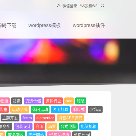
微信登录
投稿
源码下载
wordpress模板
wordpress插件
物流
货运
货运仓储
运输行业
seo
服装
作室
运动品牌
休闲运动
照明灯具
响应式
小饰品
主题开发
Astra
elementor
抖音APP源码
事务所
包装设计
白酒
酒业
台式电脑
电脑机箱
观
废品回收
房产网站
H5网站模板
单页Html