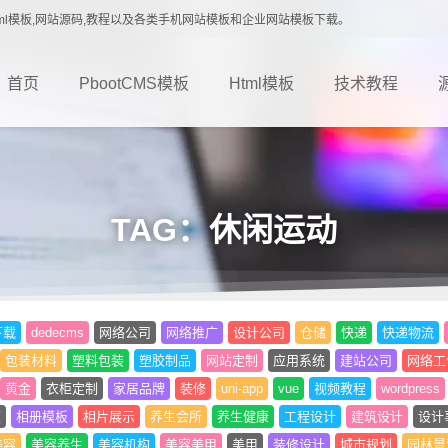
载,Html模板,网站源码,教程以及各类手机网站模板和企业网站模板下载。
首页
PbootCMS模板
Html模板
技术教程
TAG：休闲运动
下载
dedecms
网络公司
网络推广
设计公司
仓储
快递
快递物流
包装材料
塑料包装
塑胶制品
网站定制
应用系统
建站公司
网络工
黄金
衣柜定制
家居品牌
装修
uni-app
vue
视频教程
wordpress
题
相册模板
相片展示
养生会所
养生健康
工程设计
建筑设计
设计
美容
美容养生
美容机构
美容美甲
美甲
装修设计
城市规划
园林景