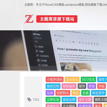
主题窝：专注于PbootCMS模板,wordpress模板,网站模板下
小程序源码
企业网站
SEO优化
游戏
服装定制
服装服饰
服饰
男装
西服
玩具
硅胶制品
饰品
金器
珠宝首饰
TAG
品牌女装
服装品牌
图片主题
摄影主
电脑配件
企业模板
仓储货架
美发