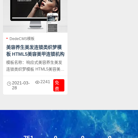
DedeCMS模板
美容养生美发连锁类织梦模
板 HTML5美容美甲连锁机构
网站源码下载
模板名称：响应式美容养生美发
连锁类织梦模板 HTML5美容美甲
连锁机构网站源码下载，本套织
2241
免
梦模板以黑灰系为主，采用现在
2021-03-
28
费
非常流行的全屏自适应布局设
计，且栏目列表以简洁，非常时
尚，且大气。页面根据分辨率大
小而自动排版，很大程度上改善
了页面宽度兼容问题，适应大部
分显示器分辨率尺寸哦。模板整
体以黑灰为主色调，适合做各种
751
0
0
0
类型的网站。