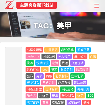
TAG：美甲
小程序源码
企业网站
SEO优化
游戏下载
dedecms
网络公司
网络推广
设计公司
仓储
快递
快递物流
物流
货运
货运仓储
运输行业
seo
服装
服装定制
服装服饰
服饰
男装
西服
包装材料
塑料包装
塑胶制品
网站定制
应用系统
建站公司
网络工作室
运动品牌
休闲运动
照明灯具
响应式
小饰品
玩具
硅胶制品
饰品
金器
珠宝首饰
黄金
衣柜定制
家居品牌
装修