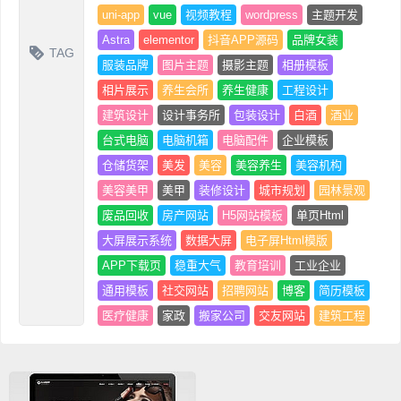
uni-app
vue
视频教程
wordpress
主题开发
Astra
elementor
抖音APP源码
品牌女装
TAG
服装品牌
图片主题
摄影主题
相册模板
相片展示
养生会所
养生健康
工程设计
建筑设计
设计事务所
包装设计
白酒
酒业
台式电脑
电脑机箱
电脑配件
企业模板
仓储货架
美发
美容
美容养生
美容机构
美容美甲
美甲
装修设计
城市规划
园林景观
废品回收
房产网站
H5网站模板
单页Html
大屏展示系统
数据大屏
电子屏Html模版
APP下载页
稳重大气
教育培训
工业企业
通用模板
社交网站
招聘网站
博客
简历模板
医疗健康
家政
搬家公司
交友网站
建筑工程