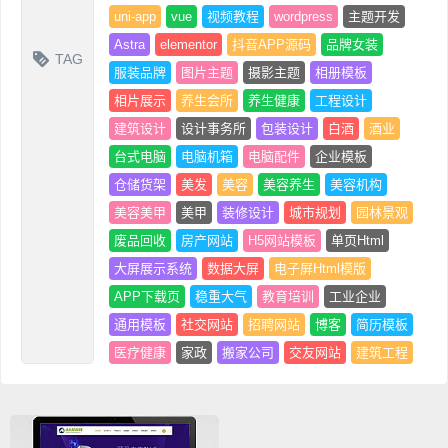
uni-app
vue
视频教程
wordpress
主题开发
Astra
elementor
抖音APP源码
品牌女装
TAG
服装品牌
图片主题
摄影主题
相册模板
相片展示
养生会所
养生健康
工程设计
建筑设计
设计事务所
包装设计
白酒
酒业
台式电脑
电脑机箱
电脑配件
企业模板
仓储货架
美发
美容
美容养生
美容机构
美容美甲
美甲
装修设计
城市规划
园林景观
废品回收
房产网站
H5网站模板
单页Html
大屏展示系统
数据大屏
电子屏Html模版
APP下载页
稳重大气
教育培训
工业企业
通用模板
社交网站
招聘网站
博客
简历模板
医疗健康
家政
搬家公司
交友网站
建筑工程