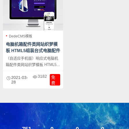
DedeCMS模板
电脑机箱配件类网站织梦模
板 HTML5组装台式电脑配件
网站源码下载
（自适应手机版）响应式电脑机
箱配件类网站织梦模板 HTML5组
装台式电脑配件网站源码下载，
3182
免
本套织梦模板以多色系为主，采
2021-03-
28
费
用现在非常流行的全屏自适应布
局设计，且栏目列表以简洁，非
常时尚，且大气。页面根据分辨
率大小而自动响应式排版，很大
程度上改善了页面宽度兼容问
题，适应大部分显示器分辨率尺
寸哦。模板整体以多色为主色
751
0
0
0
调，适合做各种类型的网站。