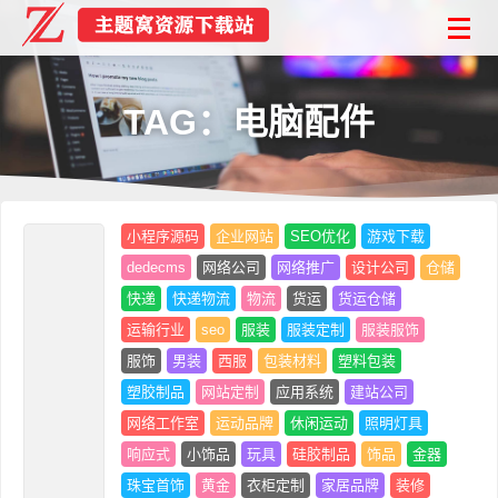
TAG：电脑配件
小程序源码
企业网站
SEO优化
游戏下载
dedecms
网络公司
网络推广
设计公司
仓储
快递
快递物流
物流
货运
货运仓储
运输行业
seo
服装
服装定制
服装服饰
服饰
男装
西服
包装材料
塑料包装
塑胶制品
网站定制
应用系统
建站公司
网络工作室
运动品牌
休闲运动
照明灯具
响应式
小饰品
玩具
硅胶制品
饰品
金器
珠宝首饰
黄金
衣柜定制
家居品牌
装修