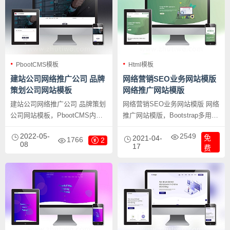
PbootCMS模板
Html模板
建站公司网络推广公司 品牌
网络营销SEO业务网站模版
策划公司网站模板
网络推广网站模版
建站公司网络推广公司 品牌策划
网络营销SEO业务网站模版 网络
公司网站模板，PbootCMS内核
推广网站模版，Bootstrap多用途
开发的网站模板，该模板适用于
响应式公司、企业类网站模板，
2022-05-
2549
免
网络建站公司、品牌策划设计公
这个模板从风水学上来讲，是一
2021-04-
1766
2
08
17
费
司网站等企业，当然其他行业也
个非常聚财的设计，懂的人自然
可以做，只需要把文字图片换成
看得懂。
其他行业的即可；自适应，同一
个后台，数据即时同步，简单适
用！附带测试数据！