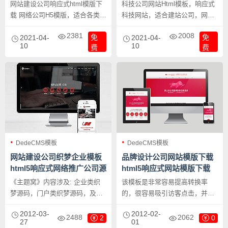
网站建设公司响应式html模版下
科技公司网站Html模板，响应式
载 网络公司H5模版，适合各类网
科技网站，适合建站公司，网络
络公司及建站公司使用，主机
推广公司，服务器提供商等科技
2381
2008
免
免
商，服务器提供商也可以用。
2021-04-
公司的网站模版。
2021-04-
10
10
费
费
DedeCMS模板
DedeCMS模板
网站建设公司织梦企业模板
品牌设计公司网站模版下载
html5响应式网络推广公司源
html5响应式网站模版下载
码下载
《主题窝》内容涉及: 企业类织
该模板是非常容易提高转换率
梦源码，门户类织梦源码，及工
的，很容易吸引访客点击，并且
作室或博客类等基于织梦系统仿
该模版的SEO结构非常好，有利
2012-03-
2012-02-
制等风格。 《主题窝》只专心做
于网站排名优化，提升ip流量和
2488
2062
2
0
27
01
一件事，便是做好的完整的织梦
pv。html5响应式手机自适应，是