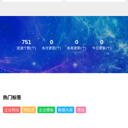
源码！
现在主流的网站模板。简洁美观
大方红色小清新的设计风格，图
片展示效果绝佳。
751
0
0
0
资源个数(个)
本月更新(个)
本周更新(个)
今日更新(个)
热门标签
企业网站
响应式
企业模板
数据大屏
商城