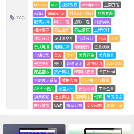
uni-app
vue
视频教程
wordpress
主题开发
Astra
elementor
抖音APP源码
品牌女装
TAG
服装品牌
图片主题
摄影主题
相册模板
相片展示
养生会所
养生健康
工程设计
建筑设计
设计事务所
包装设计
白酒
酒业
台式电脑
电脑机箱
电脑配件
企业模板
仓储货架
美发
美容
美容养生
美容机构
美容美甲
美甲
装修设计
城市规划
园林景观
废品回收
房产网站
H5网站模板
单页Html
大屏展示系统
数据大屏
电子屏Html模版
APP下载页
稳重大气
教育培训
工业企业
通用模板
社交网站
招聘网站
博客
简历模板
医疗健康
家政
搬家公司
交友网站
建筑工程