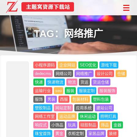
TAG：网络推广
小程序源码
企业网站
SEO优化
游戏下载
dedecms
网络公司
网络推广
设计公司
仓储
快递
快递物流
物流
货运
货运仓储
运输行业
seo
服装
服装定制
服装服饰
服饰
男装
西服
包装材料
塑料包装
塑胶制品
网站定制
应用系统
建站公司
网络工作室
运动品牌
休闲运动
照明灯具
响应式
小饰品
玩具
硅胶制品
饰品
金器
珠宝首饰
黄金
衣柜定制
家居品牌
装修